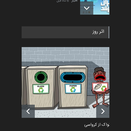
اخبار
6 ماه قبل
فراخوان رویداد کارگاهی کارتون و
اثر روز
پوستر "ایران سربل…
اخبار
6 ماه قبل
تسلیت به همکار | سهراب خیری
اخبار
6 ماه قبل
آغاز دوره‌های تخصصی فصل
تابستان 1405 خانه کاریکات…
اخبار
حدود یک ماه قبل
دمیر نواک از کرواسی