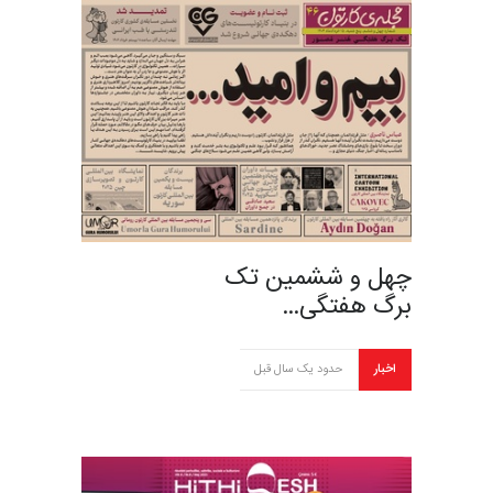
چهل و ششمین تک
برگ هفتگی…
اخبار
حدود یک سال قبل