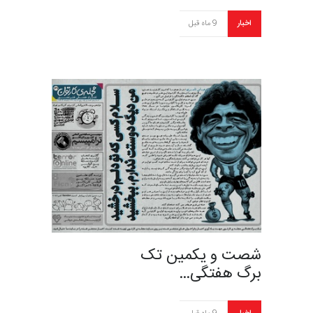
اخبار
9 ماه قبل
شصت و یکمین تک
برگ هفتگی…