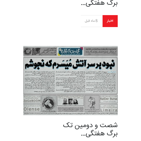
برگ هفتگی…
اخبار
8 ماه قبل
شصت و دومین تک
برگ هفتگی…