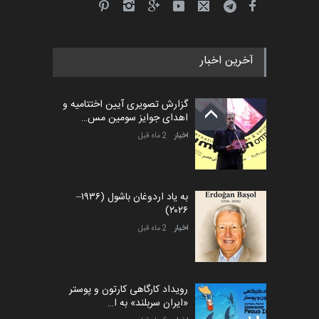
آخرین اخبار
گزارش تصویری آیین اختتامیه و
اهدای جوایز سومین مس…
اخبار
2 ماه قبل
به یاد اردوغان باشول (۱۹۳۶–
۲۰۲۶)
اخبار
2 ماه قبل
رویداد کارگاهی کارتون و پوستر
«ایران سربلند» به ا…