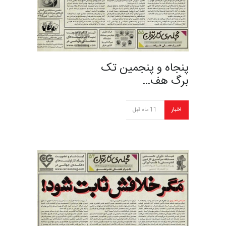
پنجاه و پنجمین تک
برگ هف…
اخبار
11 ماه قبل