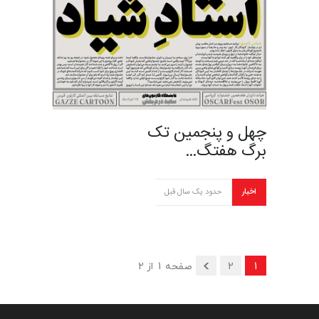
چهل و پنجمین تک
برگ هفتگ…
اخبار
حدود یک سال قبل
1
2
صفحه 1 از 2