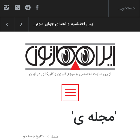
 پوستر «ایران سربلند»…
به یاد اردوغان باشول (۱۹۳۶–۲۰۲۶)
اولین سایت تخصصی و مرجع کارتون و کاریکاتور در ایران
'مجله ی'
خانه
نتایج جستجو