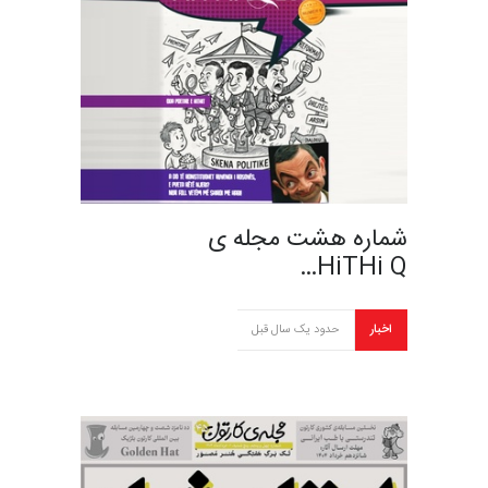
شماره هشت مجله ی
HiTHi Q…
اخبار
حدود یک سال قبل