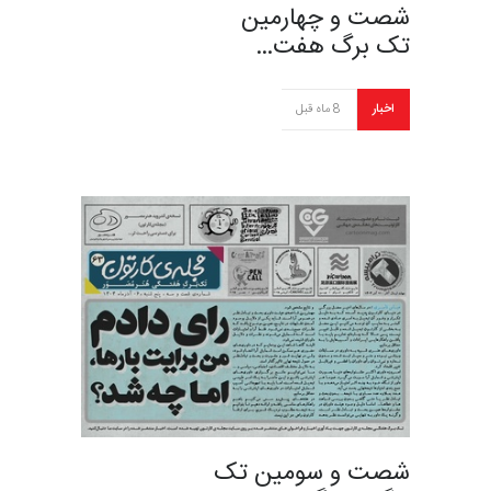
شصت و چهارمین
تک برگ هفت…
اخبار
8 ماه قبل
شصت و سومین تک