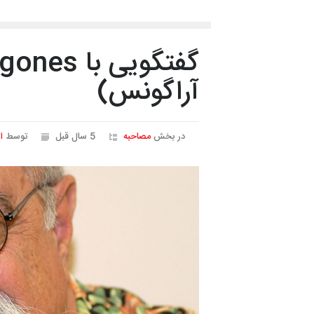
آراگونس)
در بخش
مصاحبه
5 سال قبل
توسط
ا