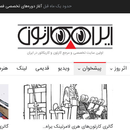
ه بین‌المل…
به یاد اردوغان باشول (۱۹۳۶–۲۰۲۶)
2 ماه قبل
گزارش تصویری آیین اختتا
اولین سایت تخصصی و مرجع کارتون و کاریکاتور در ایران
اثر روز
پیشخوان
ویدیو
قدیمی
لینک
هنرم
گالری کارتون‌های هری لامرتینک یراه…
گالری