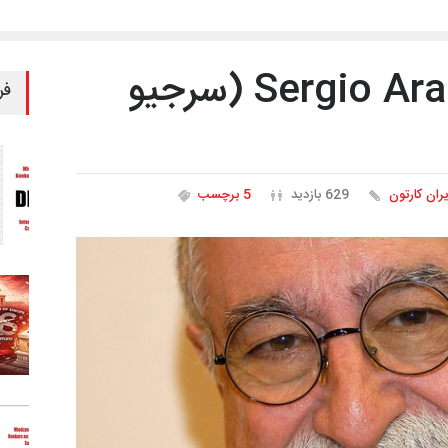
گفتگویی با Sergio Aragones (سرجیو
فر
یران کارتون
629 بازدید
5 برچسب