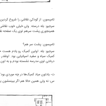
تامپسون: از کودکی نقاشی را شروع کردین
سرجیو: بله درسته. ولی خیلی خوب نقاشی ن
همینجوری پشت سرهم توی یک صفحه نقا
تامپسون: پشت سر هم؟
"مرز" و حریم شخصی
,434
سرجیو: بله. اولین کمیک رو یادم هست حت
کمیک سیاه و سفید اسپانیایی بود. اونقدر
ویدیو
درختی توی مدرسه نشسته بودم و به اون دو
ت- یادتون میاد کمیک‌ها در چه موردی بود؟
س- نه ولی همین حالا هم اگر ببینمشون یاد