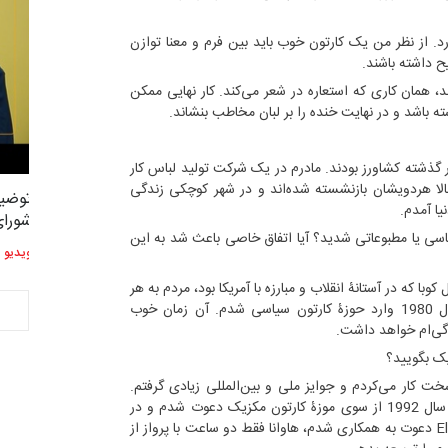
رد. از نظر من یک کارتون خوب باید بین فرم و معنا توازن
ح داشته باشند.
، همان کاری که استعاره در شعر می‌کند. کار نهایی ممکن
 باشد و در نهایت خنده را بر لبان مخاطب بنشاند.
ذشته کشاورز بودند. مادرم در یک شرکت تولید لباس کار
حالا هردویشان بازنشسته شده‌اند و در شهر کوچکی زندگی
توضیحات استاد دوست محمدی عضو
توضیح
یا آمدم.
2,619
3
شورای هنری…
شورای
 یا مطبوعاتی شدید؟ آیا اتفاق خاصی باعث شد به این
ویدیو
ویدیو
ه در آستانۀ انقلاب و مبارزه با آمریکا بود، مردم به هر
شکلی درگیر چنین موضوعی بودند. از سال 1980 وارد حوزۀ کارتون سیاسی شدم. آن زمان خوب
دگی‌ام خواهد داشت.
ر می‌کردم و جوایز ملی و بین‌المللی زیادی گرفتم.
نمی‌دانم شانس بود یا دست تقدیر که در سال 1992 از سوی موزۀ کارتون مکزیک دعوت شدم و در
همان زمان نیز از سوی روزنامۀ El Universal دعوت به همکاری شدم، هاوانا فقط دو ساعت با پرواز از