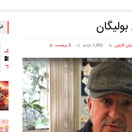
بولیگان
فر
یران کارتون
1,052 بازدید
3 برچسب