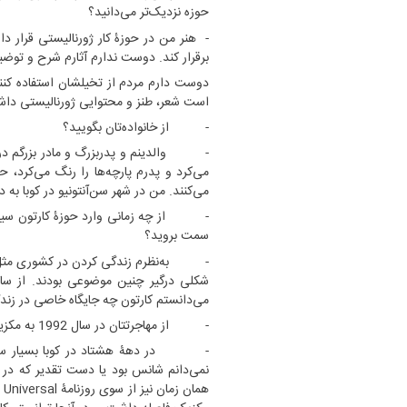
حوزه نزدیک‌تر می‌دانید؟
- هنر من در حوزۀ کار ژورنالیستی قرار دا
برقرار کند. دوست ندارم آثارم شرح و توضی
دوست دارم مردم از تخیلشان استفاده کنند
است شعر، طنز و محتوایی ژورنالیستی داشته
- از خانواده‌تان بگویید؟
- والدینم و پدربزرگ و مادر بزرگم در گ
می‌کرد و پدرم پارچه‌ها را رنگ می‌کرد، 
"مرز" و حریم شخصی
می‌کنند. من در شهر سن‌آنتونیو در کوبا به دن
,434
- از چه زمانی وارد حوزۀ کارتون سیاسی
ویدیو
سمت بروید؟
- به‌نظرم زندگی کردن در کشوری مثل کوبا ک
می‌دانستم کارتون چه جایگاه خاصی در زن
- از مهاجرتتان در سال 1992 به مکزیک بگویید؟
- در دهۀ هشتاد در کوبا بسیار سخت کا