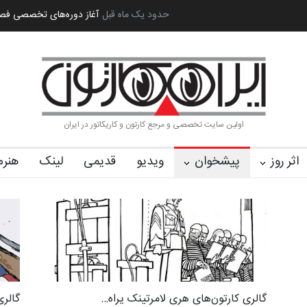
ه بین‌المل…
به یاد اردوغان باشول (۱۹۳۶–۲۰۲۶)
2 ماه قبل
گزارش تصویری آیین اختتا
اولین سایت تخصصی و مرجع کارتون و کاریکاتور در ایران
اثر روز
پیشخوان
ویدیو
قدیمی
لینک
هنرم
گالری کارتون‌های هری لامرتینک یراه…
گالری