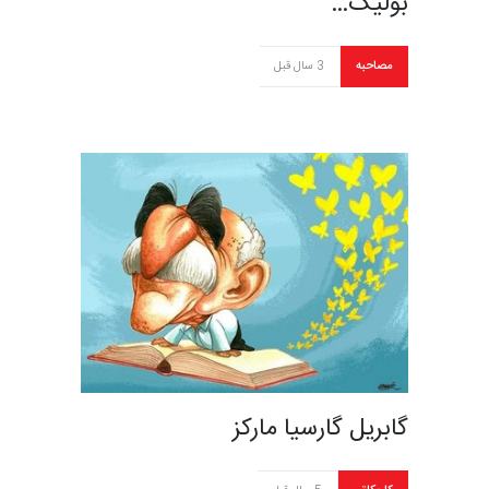
بولیگ…
مصاحبه
3 سال قبل
گابریل گارسیا مارکز