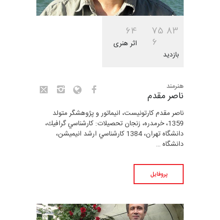
6
4
7
5
8
3
6
اثر هنری
بازدید
هنرمند
ناصر مقدم
ناصر مقدم كارتونيست، انيماتور و پژوهشگر متولد
1359، خرم­دره، زنجان تحصيلات: كارشناسي گرافيك،
دانشگاه تهران، 1384 كارشناسي ارشد انيميشن،
دانشگاه …
پروفایل