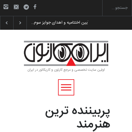
 پوستر «ایران سربلند»…
به یاد اردوغان باشول (۱۹۳۶–۲۰۲۶)
اولین سایت تخصصی و مرجع کارتون و کاریکاتور در ایران
پربیننده ترین
هنرمند