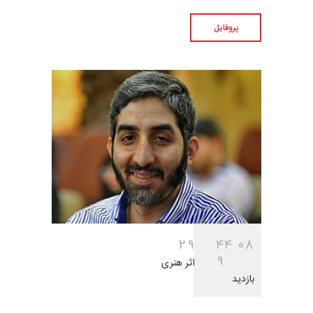
پروفایل
2
9
4
4
0
8
9
اثر هنری
بازدید