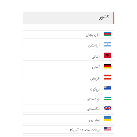
کشور
آذربایجان
آرژانتین
آلبانی
آلمان
اتریش
اروگوئه
ازبکستان
انگلستان
اوکراین
ایالات متحده آمریکا