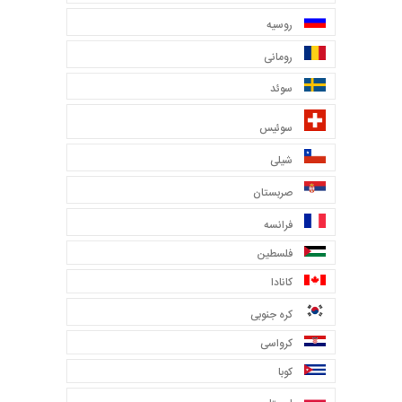
روسیه
رومانی
سوئد
سوئیس
شیلی
صربستان
فرانسه
فلسطین
کانادا
کره جنوبی
کرواسی
کوبا