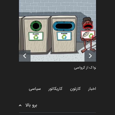
تسلیت به همکار | سهراب خیری
اخبار
6 ماه قبل
آغاز دوره‌های تخصصی فصل
تابستان 1405 خانه کاریکات…
اخبار
حدود یک ماه قبل
دمیر نواک از کرواسی
کارتون
اخبار
کارتون
کاریکاتور
سیاسی
برو بالا