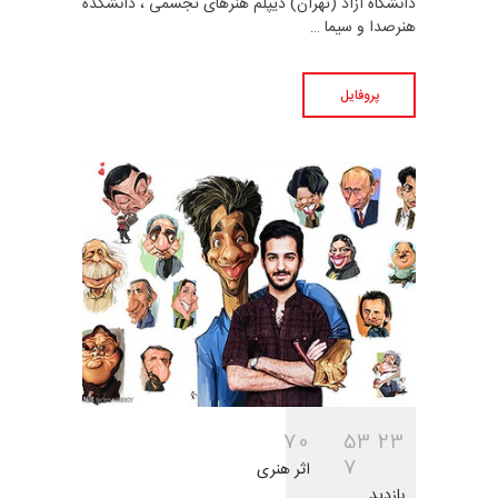
دانشگاه آزاد (تهران) دیپلم هنرهای تجسمی ، دانشکده
هنرصدا و سیما …
پروفایل
7
0
5
3
2
3
7
اثر هنری
بازدید