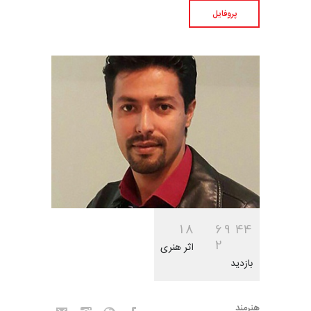
پروفایل
1
8
6
9
4
4
2
اثر هنری
بازدید
هنرمند