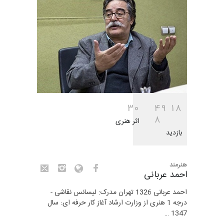
3
0
4
9
1
8
8
اثر هنری
بازدید
هنرمند
احمد عربانی
احمد عربانی 1326 تهران مدرک: لیسانس نقاشی -
درجه 1 هنری از وزارت ارشاد آغاز کار حرفه ای: سال
1347 …