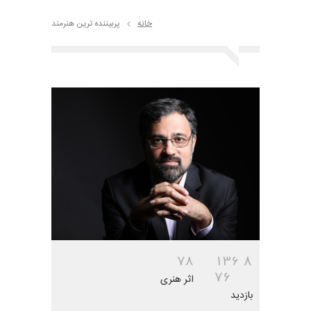
خانه
پربیننده ترین هنرمند
7
8
1
3
6
8
7
6
اثر هنری
بازدید