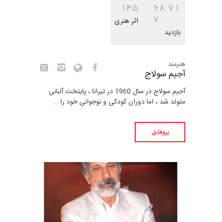
1
4
5
6
8
7
1
7
اثر هنری
بازدید
هنرمند
آجیم سولاج
آجیم سولاج در سال 1960 در تیرانا ، پایتخت آلبانی
متولد شد ، اما دوران کودکی و نوجوانی خود را …
پروفایل