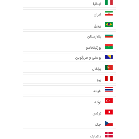
ایتالیا
ایران
برزیل
بلغارستان
بورکینافاسو
بوسنی و هرزگوین
پرتغال
پرو
تایلند
ترکیه
تونس
چک
دانمارک