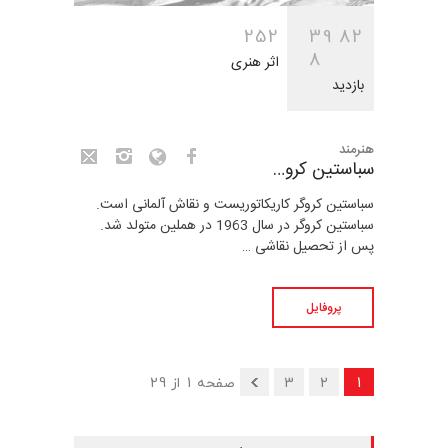
2
5
2
3
9
8
2
8
اثر هنری
بازدید
هنرمند
سباستین کرو…
سباستین کروگر کاریکاتوریست و نقاش آلمانی است.
سباستین کروگر در سال 1963 در هملین متولد شد.
پس از تحصیل نقاشی …
پروفایل
1
2
3
صفحه 1 از 29