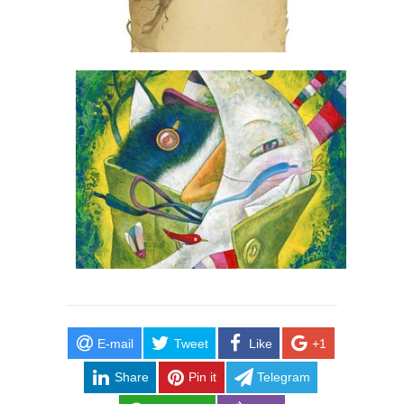
E-mail
Tweet
Like
+1
Share
Pin it
Telegram