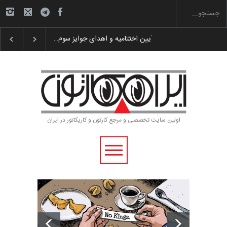
 پوستر «ایران سربلند»…
به یاد اردوغان باشول (۱۹۳۶–۲۰۲۶)
اولین سایت تخصصی و مرجع کارتون و کاریکاتور در ایران