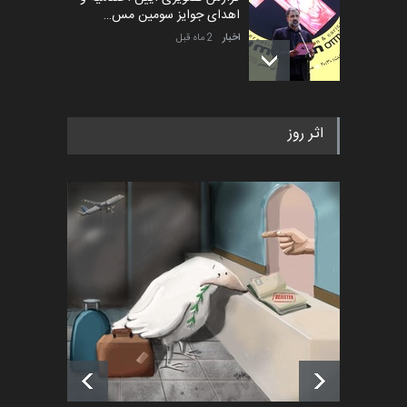
اهدای جوایز سومین مس…
اخبار
2 ماه قبل
به یاد اردوغان باشول (۱۹۳۶–
اثر روز
۲۰۲۶)
اخبار
2 ماه قبل
رویداد کارگاهی کارتون و پوستر
«ایران سربلند» به ا…
اخبار
6 ماه قبل
فراخوان رویداد کارگاهی کارتون و
پوستر "ایران سربل…
اخبار
6 ماه قبل