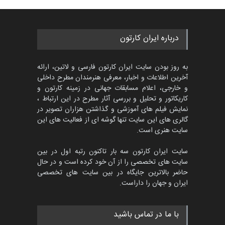
گالری
حدود یک ماه قبل
مسابقه بین‌المللی کارتون آیدین
درباره ایران کارتون
دوغان، ترکیه،…
مهلت
2 ماه دیگر
به روز بودن سایت ایران کارتون فارسی و لاتین، ارائه
آخرین اطلاعات و اخبار، معرفی هنرمندان مطرح داخلی
و خارجی، اعلام مسابقات جهانی در زمینه کارتون و
کاریکاتور و تحلیل و بررسی آثار مطرح در این ارتباط ،
مسابقۀ بین‌المللی کارتون و
کاریکاتور «البغلی…
نمایش فیلم های آموزشی و گذاشتن هزاران تصویر در
گالری های این سایت تنها گوشه ای از فعالیت های این
مهلت
3 ماه دیگر
سایت هنری است.
سایت ایران کارتون سه بار تاکنون رتبه اول در بین
سایت های تخصصی را از آن خود کرده است و در حال
پنجمین مسابقۀ بین‌المللی
حاضر بالاترین جایگاه در بین سایت های تخصصی
کارتون CARTUNION ، …
ایران و جهان را داراست.
مهلت
3 ماه دیگر
با ما در تماس باشید