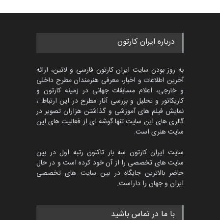
453
گالری
حدود یک ماه قبل
مسابقه بین‌المللی کارتون آیدین
درباره ایران کارتون
دوغان، ترکیه،…
مهلت
2 ماه دیگر
به روز بودن سایت ایران کارتون فارسی و لاتین، ارائه
آخرین اطلاعات و اخبار، معرفی هنرمندان مطرح داخلی
و خارجی، اعلام مسابقات جهانی در زمینه کارتون و
کاریکاتور و تحلیل و بررسی آثار مطرح در این ارتباط ،
مسابقۀ بین‌المللی کارتون و
کاریکاتور «البغلی…
نمایش فیلم های آموزشی و گذاشتن هزاران تصویر در
گالری های این سایت تنها گوشه ای از فعالیت های این
مهلت
3 ماه دیگر
سایت هنری است.
سایت ایران کارتون سه بار تاکنون رتبه اول در بین
سایت های تخصصی را از آن خود کرده است و در حال
پنجمین مسابقۀ بین‌المللی
حاضر بالاترین جایگاه در بین سایت های تخصصی
کارتون CARTUNION ، …
ایران و جهان را داراست.
مهلت
3 ماه دیگر
با ما در تماس باشید