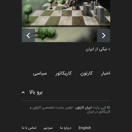
اخبار
6 ماه قبل
لیست شرکت کنندگان یازدهمین
جشنواره بین‌المللی کا…
اخبار
حدود 5 ساعت قبل
طراوت نیکی از ایران
کارتون
اخبار
کارتون
کاریکاتور
سیاسی
برو بالا
© کپی رایت
ایران کارتون
- اولین سایت تخصصی کارتون و
کاریکاتور در ایران.
English
درباره ما
سردبیر
تماس با ما