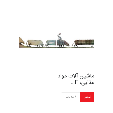
ماشین آلات مواد
غذایی، F…
کارتون
5 سال قبل