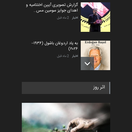
گزارش تصویری آیین اختتامیه و
اهدای جوایز سومین مس…
اخبار
2 ماه قبل
به یاد اردوغان باشول (۱۹۳۶–
۲۰۲۶)
اخبار
2 ماه قبل
رویداد کارگاهی کارتون و پوستر
اثر روز
«ایران سربلند» به ا…
اخبار
6 ماه قبل
فراخوان رویداد کارگاهی کارتون و
پوستر "ایران سربل…