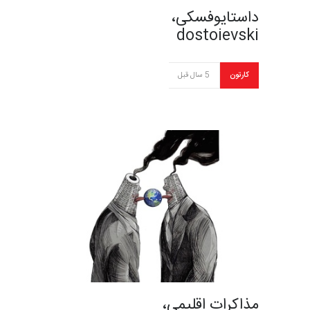
داستایوفسکی،
dostoievski
کارتون
5 سال قبل
مذاکرات اقلیمی،