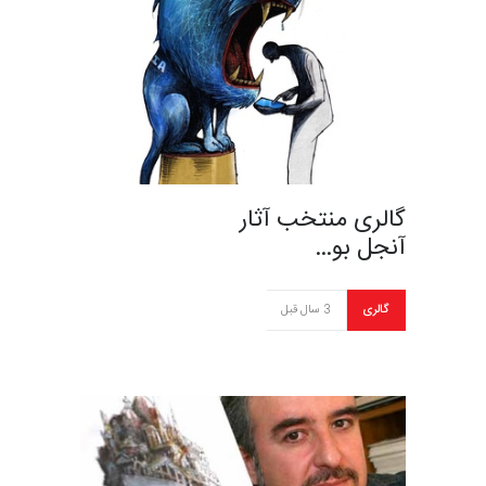
گالری منتخب آثار
آنجل بو…
گالری
3 سال قبل