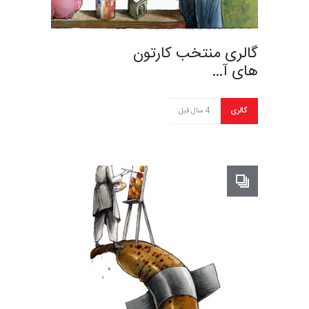
گالری منتخب کارتون
های آ…
گالری
4 سال قبل