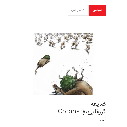
سیاسی
5 سال قبل
ضایعه
کرونایی،Coronary
l…