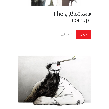
فاسدشدگان، The
corrupt
سیاسی
5 سال قبل