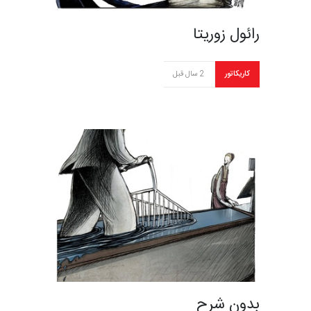
رائول زوریتا
کاریکاتور
2 سال قبل
بدون شرح