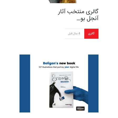
گالری منتخب آثار
آنجل بو…
گالری
4 سال قبل