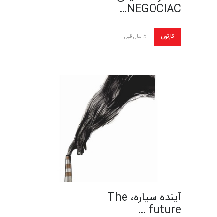
NEGOCIAC…
کارتون
5 سال قبل
آینده سیاره، The
future …