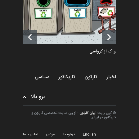
آغاز دوره‌های تخصصی فصل
تابستان 1405 خانه کاریکات…
اخبار
حدود یک ماه قبل
دمیر نواک از کرواسی
کارتون
اخبار
کارتون
کاریکاتور
سیاسی
برو بالا
© کپی رایت
ایران کارتون
- اولین سایت تخصصی کارتون و
کاریکاتور در ایران.
English
درباره ما
سردبیر
تماس با ما