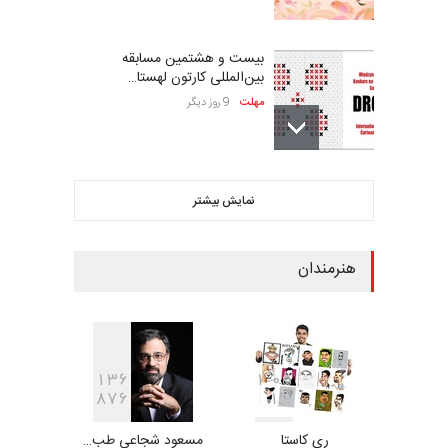
بیست و هشتمین مسابقه
بین‌المللی کارتون لهستا…
مهلت
9 روز دیگر
ششمین جشنواره بین‌المللی
نمایش بیشتر
کاریکاتور CIK Damad…
مهلت
9 روز دیگر
هنرمندان
ششمین جشنوارۀ بین‌المللی
کارتون «لبخند دریا»…
مهلت
24 روز دیگر
1
3
6
1
0
5
8
7
6
1
ری کاستا
مسعود شجاعی طب…