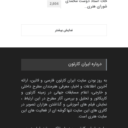
مهلت
توضیحات استاد دوست محمدی
3 ماه دیگر
452
2,604
عضو شورای هنری…
گالری
حدود یک ماه قبل
ویدیو
مسابقۀ بین‌المللی کارتون و
کاریکاتور «البغلی…
نمایش بیشتر
بهترین آثار کارتون جهان بخش -
مهلت
3 ماه دیگر
457
گالری
4 روز قبل
جشنواره بین‌المللی کارتون
درباره ایران کارتون
مدارس پرتغال، ۲۰۲۷
مهلت
4 ماه دیگر
به روز بودن سایت ایران کارتون فارسی و لاتین، ارائه
آخرین اطلاعات و اخبار، معرفی هنرمندان مطرح داخلی
و خارجی، اعلام مسابقات جهانی در زمینه کارتون و
کاریکاتور و تحلیل و بررسی آثار مطرح در این ارتباط ،
پنجمین مسابقۀ بین‌المللی
کارتون طنز «کلاه‌ای…
نمایش فیلم های آموزشی و گذاشتن هزاران تصویر در
گالری های این سایت تنها گوشه ای از فعالیت های این
مهلت
5 ماه دیگر
سایت هنری است.