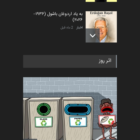
به یاد اردوغان باشول (۱۹۳۶–
۲۰۲۶)
اخبار
2 ماه قبل
رویداد کارگاهی کارتون و پوستر
اثر روز
«ایران سربلند» به ا…
اخبار
6 ماه قبل
فراخوان رویداد کارگاهی کارتون و
پوستر "ایران سربل…
اخبار
6 ماه قبل
تسلیت به همکار | سهراب خیری