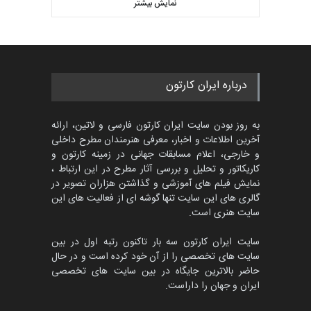
کاریکاتور «البغلی…
نمایش بیشتر
بهترین آثار کارتون جهان بخش -
مهلت
3 ماه دیگر
452
گالری
حدود یک ماه قبل
پنجمین مسابقۀ بین‌المللی
درباره ایران کارتون
کارتون CARTUNION ، …
مهلت
3 ماه دیگر
به روز بودن سایت ایران کارتون فارسی و لاتین، ارائه
آخرین اطلاعات و اخبار، معرفی هنرمندان مطرح داخلی
و خارجی، اعلام مسابقات جهانی در زمینه کارتون و
کاریکاتور و تحلیل و بررسی آثار مطرح در این ارتباط ،
جشنواره بین‌المللی کارتون
مدارس پرتغال، ۲۰۲۷
نمایش فیلم های آموزشی و گذاشتن هزاران تصویر در
گالری های این سایت تنها گوشه ای از فعالیت های این
مهلت
4 ماه دیگر
سایت هنری است.
سایت ایران کارتون سه بار تاکنون رتبه اول در بین
سایت های تخصصی را از آن خود کرده است و در حال
پنجمین مسابقۀ بین‌المللی
حاضر بالاترین جایگاه در بین سایت های تخصصی
کارتون طنز «کلاه‌ای…
ایران و جهان را داراست.
مهلت
5 ماه دیگر