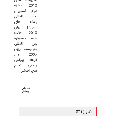
اسپروگه، لندن
2010 جایزه
دوم فستیوال
بین المللی
رسانه های
دیجیتال، ایران
2010 جایزه
سوم جشنواره
بین المللی
پائولیستا، برزیل
2007 و...
فرهاد بهرامی
ریکانی دیپلم
های افتخار ...
نمایش
بیشتر
آثار (31)