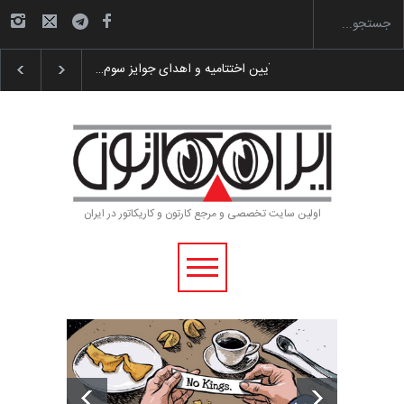
 پوستر «ایران سربلند»…
به یاد اردوغان باشول (۱۹۳۶–۲۰۲۶)
اولین سایت تخصصی و مرجع کارتون و کاریکاتور در ایران