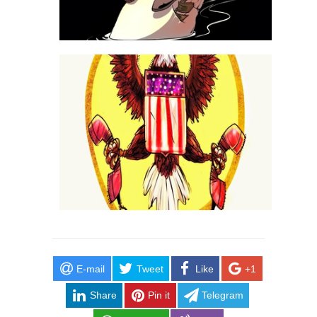
E-mail
Tweet
Like
+1
Share
Pin it
Telegram