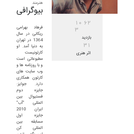
هنرمند
بیوگرافی
1
0
6
2
فرهاد بهرامی
3
ریکانی در سال
بازدید
1364 در تهران
3
1
به دنیا آمد. او
کارتونیست
اثر هنری
مطبوعاتی است
و با روزنامه ها و
وب سایت های
کارتون همکاری
دارد. جوایز:
جایزه دوم
فستیوال بین
المللی "آب"
ایران 2010
جایزه اول
مسابقه بین
المللی کن