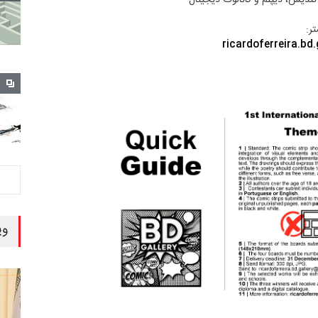
ر:
ricardoferreira.bd
وی