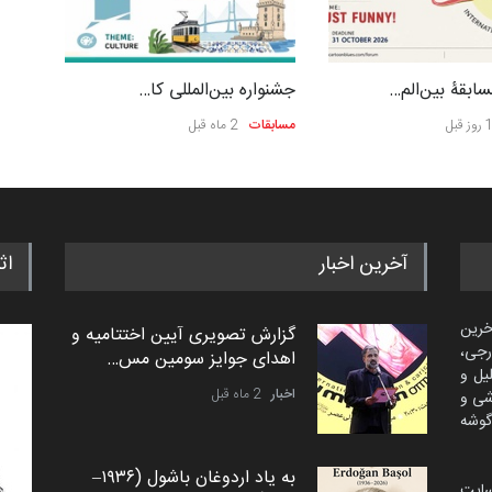
ابقۀ بین‌الم…
جشنواره بین‌المللی کا…
 قبل
مسابقات
2 ماه قبل
آخرین اخبار
اث
خرین
گزارش تصویری آیین اختتامیه و
رجی،
اهدای جوایز سومین مس…
لیل و
اخبار
2 ماه قبل
شی و
گوشه
به یاد اردوغان باشول (۱۹۳۶–
سایت