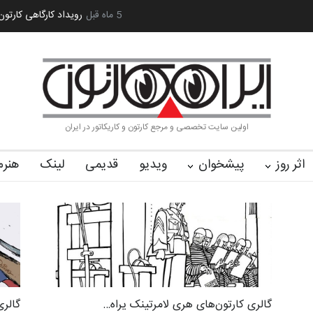
آغاز دوره‌های تخصصی فصل تابستان 1405 خانه کا…
5 ماه قبل
رویداد کارگاهی کارتون
اولین سایت تخصصی و مرجع کارتون و کاریکاتور در ایران
اثر روز
پیشخوان
ویدیو
قدیمی
لینک
هنرم
گالری کارتون‌های هری لامرتینک یراه…
گالری