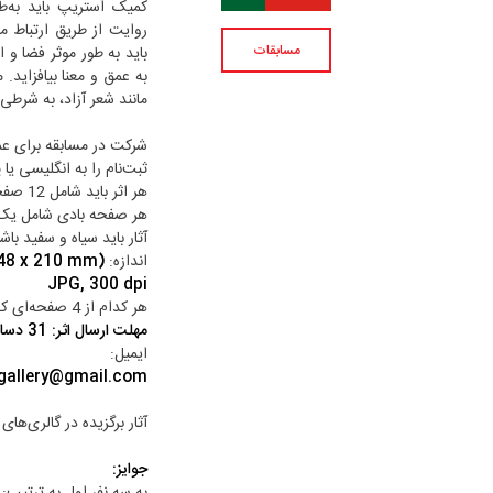
کمیک استریپ باید به‌طو
روایت از طریق ارتباط م
مسابقات
باید به طور موثر فضا و 
به عمق و معنا بیافزاید
مانند شعر آزاد، به شرطی
شرکت در مسابقه برای عموم افراد با
ثبت‌نام را به انگلیسی یا 
هر اثر باید شامل 12 صفحۀ منتشر نشده باشد.
هر صفحه بادی شامل یک
آثار باید سیاه و سفید باش
اندازه:
48 x 210 mm)
JPG, 300 dpi
هر کدام از 4 صفحه‌ای که در مسابقه شرکت می‌کنند باید شماره‌گذاری شوند.
مهلت ارسال اثر: 31 دسامبر (10 دی)
ایمیل:
.gallery@gmail.com
آثار برگزیده در گالری‌ه
جوایز:
به سه نفر اول به ترتیب: