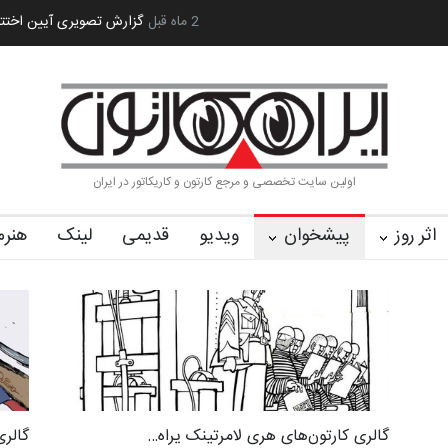
 کا…
2 ماه قبل
رویداد کارگاهی کارتون و پوستر «ایران سربلند»…
به یاد اردوغ
اولین سایت تخصصی و مرجع کارتون و کاریکاتور در ایران
اثر روز
پیشخوان
ویدیو
قدیمی
لینک
هنرم
گالری کارتون‌های هری لامرتینک یراه…
گالری