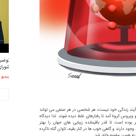
توضیحات استاد دوست محمدی عضو
توضیح
2,604
3
شورای هنری…
شورای
ویدیو
ویدیو
 فرآیند زندگی خود نیست، هر شخصی در هر صنفی می تواند
 و ویروس کرونا آمد تا رفتارهای غلط دیده شوند. لذا دیدگاه
وده است تا قدر باقیمانده زیبایی های جهان را بهتر
د دارند و گاهی خوب ها در کنار بقیه، تاوان گناه ناکرده
 به همین مفهوم خلق شد.