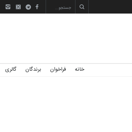
صویری آیین اختتامیه و اهدای جوایز سوم…
آغاز دوره‌های تخصصی فصل تابستان 1405 خانه
خانه
فراخوان
برندگان
گالری