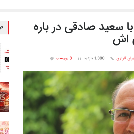
 سعید صادقی در باره
فر
ی اش
یران کارتون
1,380 بازدید
8 برچسب