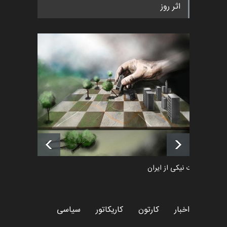
اثر روز
«ایران سربلند» به ا…
اخبار
6 ماه قبل
فراخوان رویداد کارگاهی کارتون و
پوستر "ایران سربل…
اخبار
6 ماه قبل
لیست شرکت کنندگان یازدهمین
جشنواره بین‌المللی کا…
اخبار
حدود 20 ساعت قبل
طراوت نیکی از ایران
کارتون
اخبار
کارتون
کاریکاتور
سیاسی