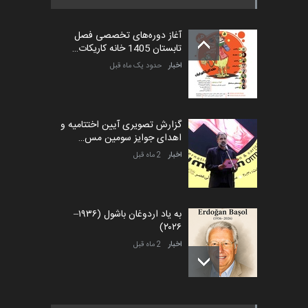
بیست و هشتمین مسابقه
بین‌المللی آزاد طراحی ط…
آغاز دوره‌های تخصصی فصل
مهلت
5 روز دیگر
تابستان 1405 خانه کاریکات…
اخبار
حدود یک ماه قبل
گزارش تصویری آیین اختتامیه و
اهدای جوایز سومین مس…
اخبار
2 ماه قبل
به یاد اردوغان باشول (۱۹۳۶–
۲۰۲۶)
اخبار
2 ماه قبل
رویداد کارگاهی کارتون و پوستر