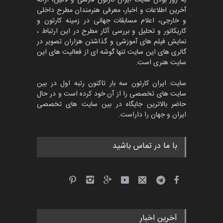
آخرین اطلاعات و اخبار، معرفی هنرمندان مطرح داخلی
و خارجی، اعلام مسابقات جهانی در زمینه کارتون و
کاریکاتور و تحلیل و بررسی آثار مطرح در این ارتباط ،
مسابقۀ بین‌المللی کارتون و
کاریکاتور «البغلی…
نمایش فیلم های آموزشی و گذاشتن هزاران تصویر در
گالری های این سایت تنها گوشه ای از فعالیت های این
مهلت
3 ماه دیگر
سایت هنری است.
سایت ایران کارتون سه بار تاکنون رتبه اول در بین
سایت های تخصصی را از آن خود کرده است و در حال
جشنواره بین‌المللی کارتون
حاضر بالاترین جایگاه در بین سایت های تخصصی
مدارس پرتغال، ۲۰۲۷
ایران و جهان را داراست.
مهلت
4 ماه دیگر
با ما در تماس باشید
پنجمین مسابقۀ بین‌المللی
کارتون طنز «کلاه‌ای…
مهلت
5 ماه دیگر
آخرین اخبار