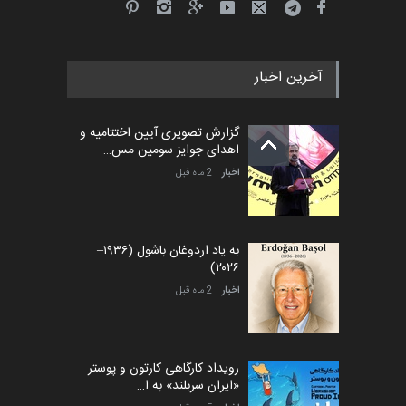
آخرین اخبار
گزارش تصویری آیین اختتامیه و
اهدای جوایز سومین مس…
اخبار
2 ماه قبل
به یاد اردوغان باشول (۱۹۳۶–
۲۰۲۶)
اخبار
2 ماه قبل
رویداد کارگاهی کارتون و پوستر
«ایران سربلند» به ا…