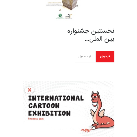
نخستین جشنواره
بین الملل…
فراخوان
9 ماه قبل