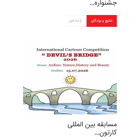
جشنواره…
نتایج و برندگان
2 ماه قبل
مسابقه بین المللی
کارتون…