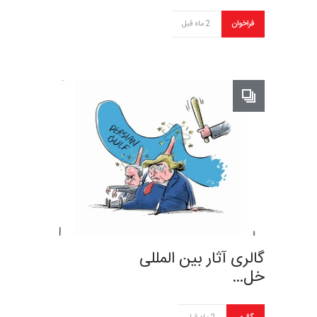
فراخوان
2 ماه قبل
گالری آثار بین المللی
خل…