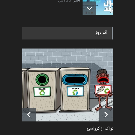
اخبار
5 ماه قبل
فراخوان رویداد کارگاهی کارتون و
اثر روز
پوستر "ایران سربل…
اخبار
6 ماه قبل
تسلیت به همکار | سهراب خیری
اخبار
6 ماه قبل
آغاز دوره‌های تخصصی فصل
تابستان 1405 خانه کاریکات…
اخبار
حدود یک ماه قبل
دمیر نواک از کرواسی