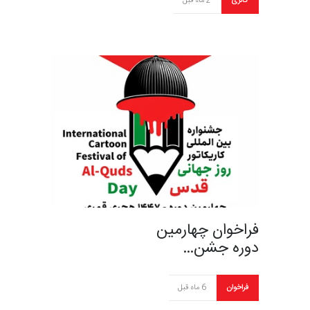
گالری
2 ماه قبل
فراخوان چهارمین
دوره جشن…
فراخوان
6 ماه قبل