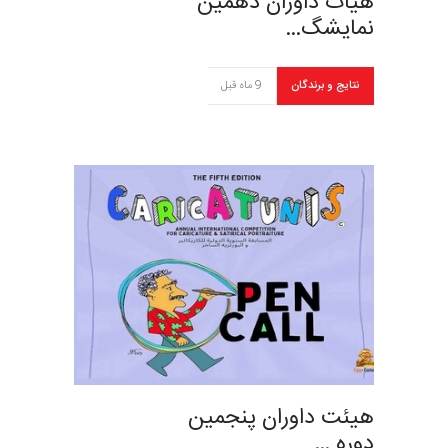
هیات داوران دهمین
نمایشگ…
نتایج و برندگان
9 ماه قبل
هیئت داوران پنجمین
دوره …