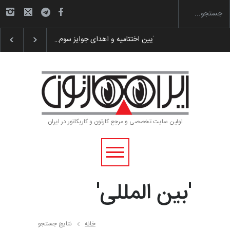
 پوستر «ایران سربلند»…
به یاد اردوغان باشول (۱۹۳۶–۲۰۲۶)
اولین سایت تخصصی و مرجع کارتون و کاریکاتور در ایران
'بین المللی'
خانه
نتایج جستجو