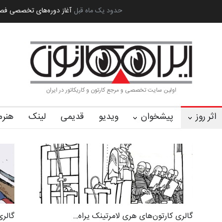
ه بین‌المل…
به یاد اردوغان باشول (۱۹۳۶–۲۰۲۶)
حدود یک ماه قبل
گزارش تصویری آیین اختتام
اولین سایت تخصصی و مرجع کارتون و کاریکاتور در ایران
اثر روز
پیشخوان
ویدیو
قدیمی
لینک
هنرم
گالری کارتون‌های هری لامرتینک یراه…
گالری