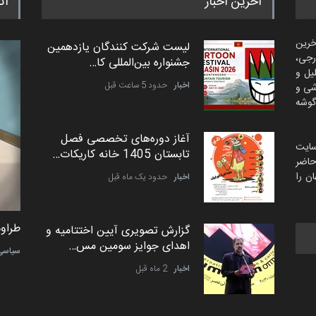
آخرین اخبار
اث
خرین
لیست شرکت کنندگان یازدهمین
رجی،
جشنواره بین‌المللی کا…
لیل و
اخبار
حدود 5 ساعت قبل
شی و
گوشه
آغاز دوره‌های تخصصی فصل
سایت
تابستان 1405 خانه کاریکات…
اضر
ن را
اخبار
حدود یک ماه قبل
طراوت نیکی از ایران
طراوت
گزارش تصویری آیین اختتامیه و
اهدای جوایز سومین مس…
کارتون
سیاسی
اخبار
2 ماه قبل