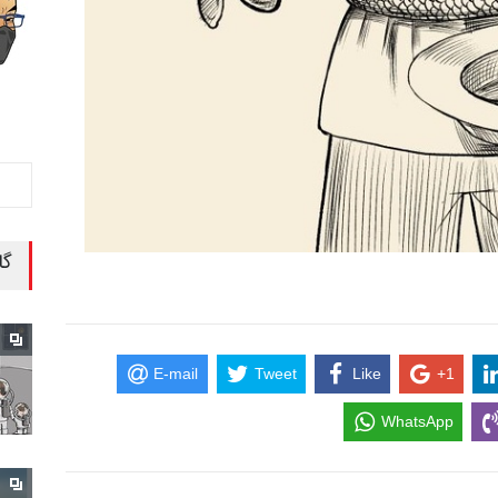
گا
E-mail
Tweet
Like
+1
WhatsApp