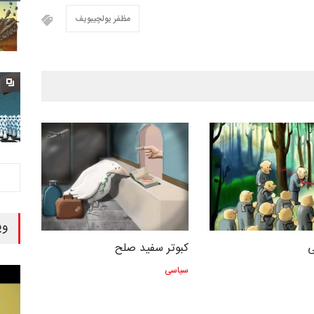
مظفر یولچیبویف
وی
ی
کبوتر سفید صلح
سیاسی