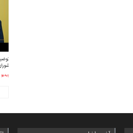
توضیحات استاد دوست محمدی عضو
توضیح
2,614
3
شورای هنری…
شورای
ویدیو
ویدیو