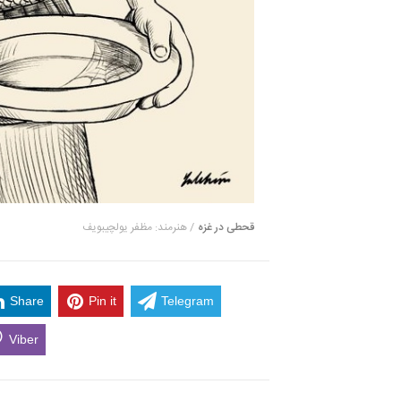
قحطی در غزه
/ هنرمند: مظفر یولچیبویف
Share
Pin it
Telegram
Viber