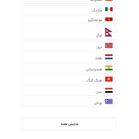
مکزیک
مونته‌نگرو
نپال
نروژ
هلند
هندوستان
هنگ کنگ
یمن
یونان
نمایش همه