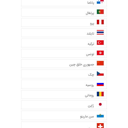
پاناما
پرتغال
پرو
تایلند
ترکیه
تونس
جمهوری خلق چین
چک
روسیه
رومانی
ژاپن
سن مارینو