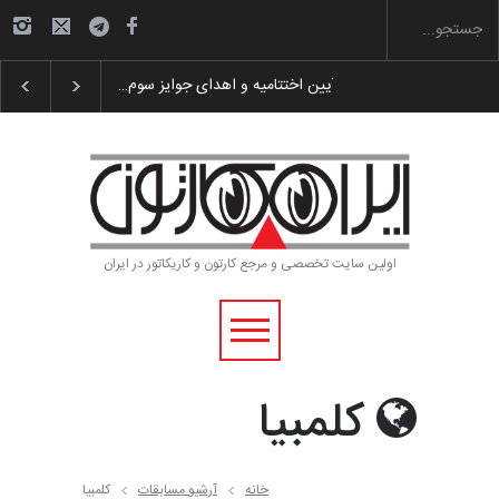
 پوستر «ایران سربلند»…
به یاد اردوغان باشول (۱۹۳۶–۲۰۲۶)
گزارش تصویری آ
اولین سایت تخصصی و مرجع کارتون و کاریکاتور در ایران
کلمبیا
خانه
آرشیو مسابقات
کلمبیا