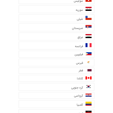
سوئیس
سوریه
شیلی
صربستان
عراق
فرانسه
فیلیپین
قبرس
قطر
کانادا
کره جنوبی
کرواسی
کلمبیا