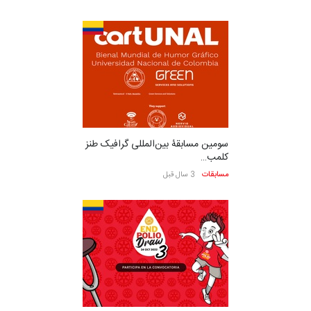
سومین مسابقۀ بین‌المللی گرافیک طنز
کلمب…
مسابقات
3 سال قبل