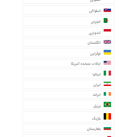
اسلواکی
الجزایر
اندونزی
انگلستان
اوکراین
ایالات متحده آمریکا
ایتالیا
ایران
ایرلند
برزیل
بلژیک
بلغارستان