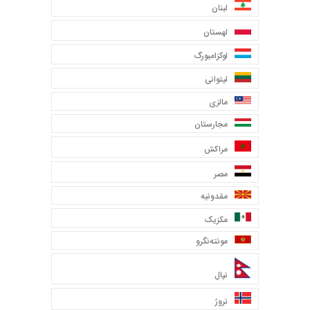
لبنان
لهستان
لوکزامبورگ
لیتوانی
مالزی
مجارستان
مراکش
مصر
مقدونیه
مکزیک
مونته‌نگرو
نپال
نروژ