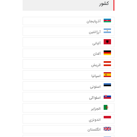
کشور
آذربایجان
آرژانتین
آلبانی
آلمان
اتریش
اسپانیا
استونی
اسلواکی
الجزایر
اندونزی
انگلستان