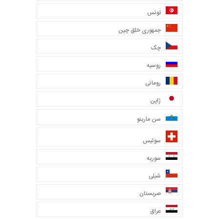
تونس
جمهوری خلق چین
چک
روسیه
رومانی
ژاپن
سن مارینو
سوئیس
سوریه
شیلی
صربستان
عراق