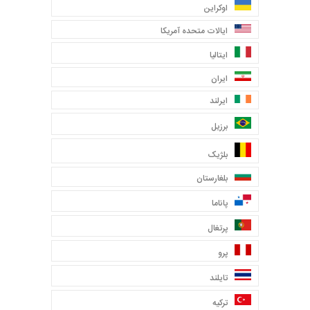
اوکراین
ایالات متحده آمریکا
ایتالیا
ایران
ایرلند
برزیل
بلژیک
بلغارستان
پاناما
پرتغال
پرو
تایلند
ترکیه