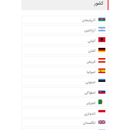
کشور
آذربایجان
آرژانتین
آلبانی
آلمان
اتریش
اسپانیا
استونی
اسلواکی
الجزایر
اندونزی
انگلستان