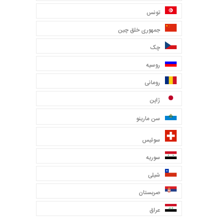
تونس
جمهوری خلق چین
چک
روسیه
رومانی
ژاپن
سن مارینو
سوئیس
سوریه
شیلی
صربستان
عراق