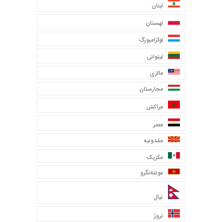
لبنان
لهستان
لوکزامبورگ
لیتوانی
مالزی
مجارستان
مراکش
مصر
مقدونیه
مکزیک
مونته‌نگرو
نپال
نروژ