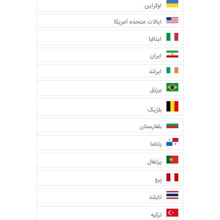
اوکراین
ایالات متحده آمریکا
ایتالیا
ایران
ایرلند
برزیل
بلژیک
بلغارستان
پاناما
پرتغال
پرو
تایلند
ترکیه