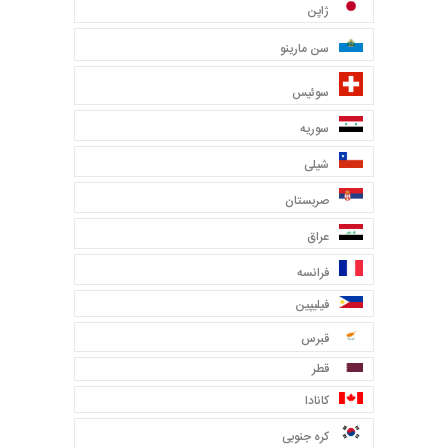
ژاپن
سن مارینو
سوئیس
سوریه
شیلی
صربستان
عراق
فرانسه
فیلیپین
قبرس
قطر
کانادا
کره جنوبی