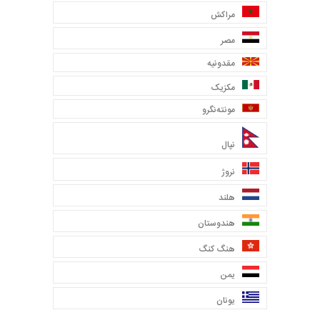
مراکش
مصر
مقدونیه
مکزیک
مونته‌نگرو
نپال
نروژ
هلند
هندوستان
هنگ کنگ
یمن
یونان