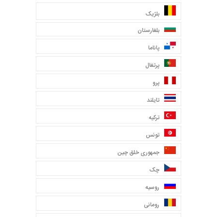
بلژیک
بلغارستان
پاناما
پرتغال
پرو
تایلند
ترکیه
تونس
جمهوری خلق چین
چک
روسیه
رومانی