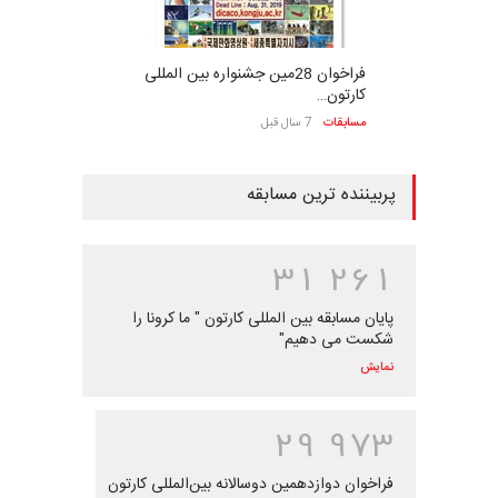
فراخوان 28مین جشنواره بین المللی
کارتون…
مسابقات
7 سال قبل
پربیننده ترین مسابقه
3
1
2
6
1
پایان مسابقه بین المللی کارتون " ما کرونا را
شکست می دهیم"
نمایش
2
9
9
7
3
فراخوان دوازدهمین دوسالانه بین‌المللی کارتون