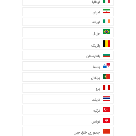
ایتالیا
ایران
ایرلند
برزیل
بلژیک
بلغارستان
پاناما
پرتغال
پرو
تایلند
ترکیه
تونس
جمهوری خلق چین