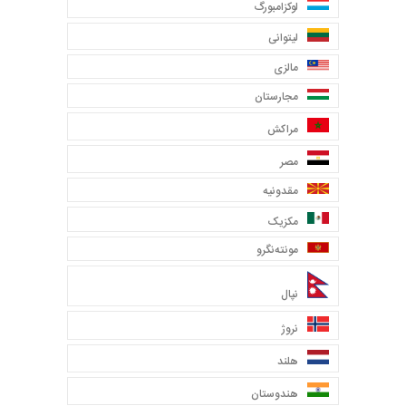
لوکزامبورگ
لیتوانی
مالزی
مجارستان
مراکش
مصر
مقدونیه
مکزیک
مونته‌نگرو
نپال
نروژ
هلند
هندوستان