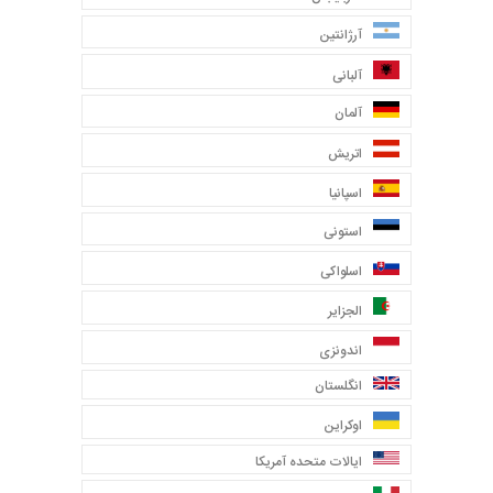
آرژانتین
آلبانی
آلمان
اتریش
اسپانیا
استونی
اسلواکی
الجزایر
اندونزی
انگلستان
اوکراین
ایالات متحده آمریکا