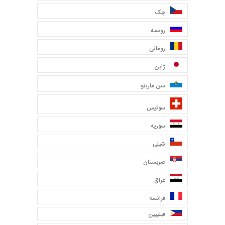
چک
روسیه
رومانی
ژاپن
سن مارینو
سوئیس
سوریه
شیلی
صربستان
عراق
فرانسه
فیلیپین