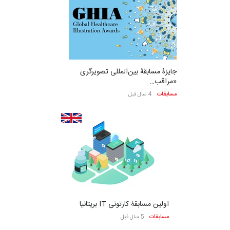
جایزۀ مسابقۀ بین‌المللی تصویرگری
«مراقب…
مسابقات
4 سال قبل
اولین مسابقۀ کارتونی IT بریتانیا
مسابقات
5 سال قبل