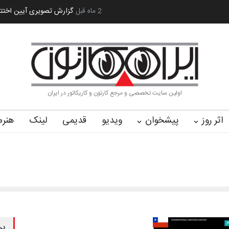
رویداد کارگاهی کارتون و پوستر «ایران سربلند»…
2 ماه قبل
به یاد اردوغان باشول (۱۹۳۶–۲۰۲۶)
اولین سایت تخصصی و مرجع کارتون و کاریکاتور در ایران
اثر روز
پیشخوان
ویدیو
قدیمی
لینک
هنرم
پر