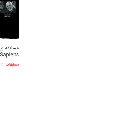
مسابقه بین
apiens،…
مسابقات
2 سال قبل