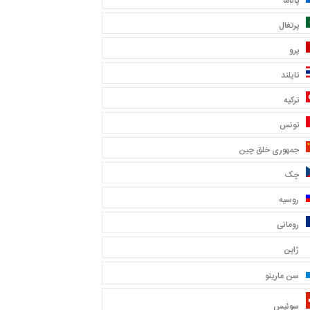
پاناما
پرتغال
پرو
تایلند
ترکیه
تونس
جمهوری خلق چین
چک
روسیه
رومانی
ژاپن
سن مارینو
سوئیس