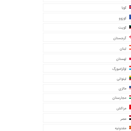
کوبا
کوزوو
کویت
گرجستان
لبنان
لهستان
لوکزامبورگ
لیتوانی
مالزی
مجارستان
مراکش
مصر
مقدونیه