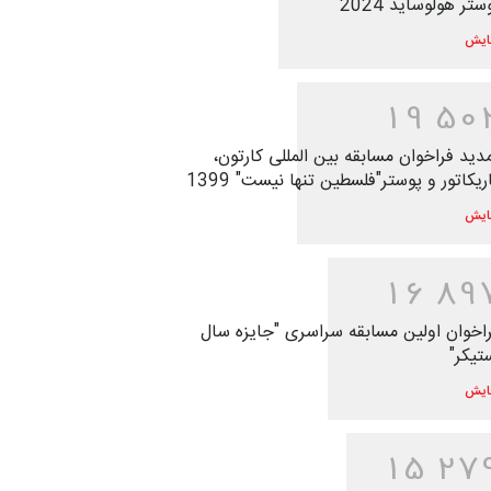
ستر هولوساید 2024
ایش
1
9
5
0
دید فراخوان مسابقه بین المللی کارتون،
ریکاتور و پوستر"فلسطین تنها نیست" 1399
ایش
1
6
8
9
اخوان اولین مسابقه سراسری "جایزه سال
تیکر"
ایش
1
5
2
7