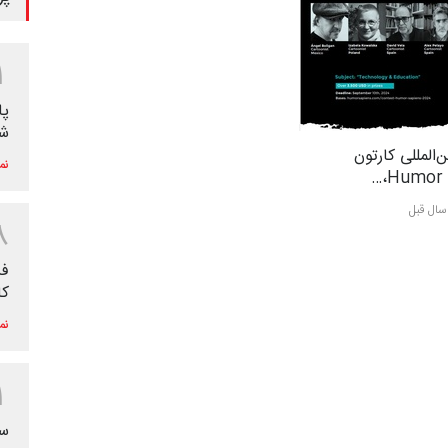
1
پا
شک
‌المللی کارتون
نم
Humor S
8
فر
کا
نم
1
سو