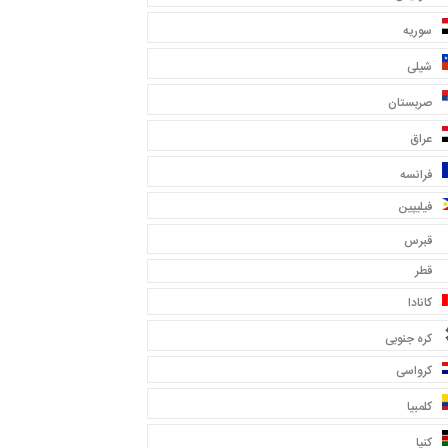
سوریه
شیلی
صربستان
عراق
فرانسه
فیلیپین
قبرس
قطر
کانادا
کره جنوبی
کرواسی
کلمبیا
کنیا