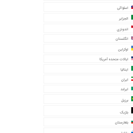
اسلواکی
الجزایر
اندونزی
انگلستان
اوکراین
ایالات متحده آمریکا
ایتالیا
ایران
ایرلند
برزیل
بلژیک
بلغارستان