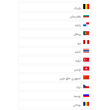
بلژیک
بلغارستان
پاناما
پرتغال
پرو
تایلند
ترکیه
تونس
جمهوری خلق چین
چک
روسیه
رومانی