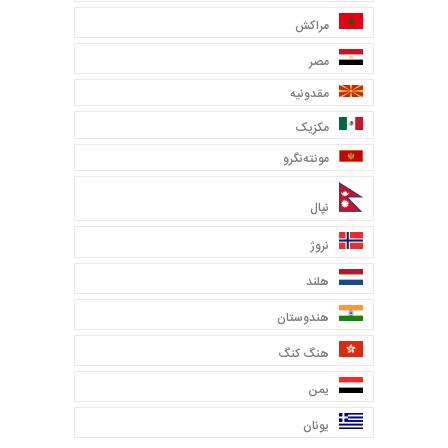
مراکش
مصر
مقدونیه
مکزیک
مونته‌نگرو
نپال
نروژ
هلند
هندوستان
هنگ کنگ
یمن
یونان