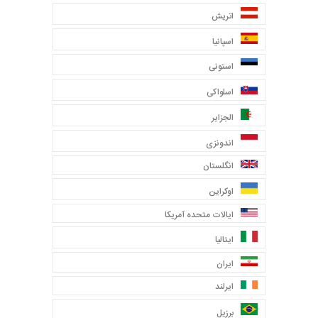
اتریش
اسپانیا
استونی
اسلواکی
الجزایر
اندونزی
انگلستان
اوکراین
ایالات متحده آمریکا
ایتالیا
ایران
ایرلند
برزیل