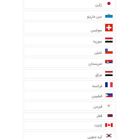
ژاپن
سن مارینو
سوئیس
سوریه
شیلی
صربستان
عراق
فرانسه
فیلیپین
قبرس
قطر
کانادا
کره جنوبی