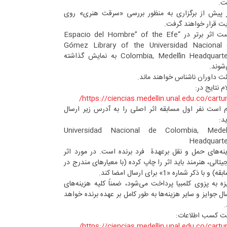
ت.
ر پیش از برگزاری به منظور بررسی «سرقت هنری» روی
ت قرار خواهند گرفت.
بیست اثر برتر در “Espacio del Hombre” of the Efe
Gómez Library of the Universidad Nacional
Colombia, Medellín Headquarters به نمایش گذاشته
شوند.
ت داوران ناشناس خواهند ماند.
ام نتایج در:
https://ciencias.medellin.unal.edu.co/cartun
م است نفر اول مسابقه اثر اصلی را به آدرس زیر ارسال
ید:
Universidad Nacional de Colombia, Medell
Headquart
نه‌های حمل و نقل برعهدۀ فرد برنده است. در مورد اثر
یتالی، هنرمند باید اثر را چاپ کرده (با معیارهای مندرج در
) و با ذکر شماره «1» برای ارسال امضا کند.
زه به پزوی کلمبیا پرداخت می‌شود، ضمناً کلیه هزینه‌های
ال جوایز و سایر هزینه‌ها به طور کامل بر عهده برنده خواهد
.
 کسب اطلاعات:
https://ciencias.medellin.unal.edu.co/cartun