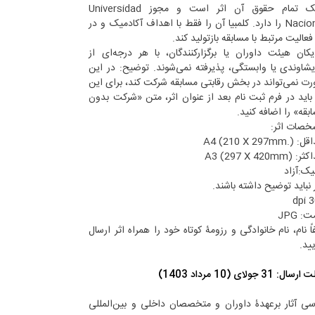
مالک تمام حقوق آن اثر است و مجوز Universidad
Nacional را دارد. کلمبیا آن را فقط با اهداف آکادمیک و در
فعالیت مرتبط با مسابقه بازتولید کند.
یکان هیئت داوران یا برگزارکنندگان، با هر درجه‌ای از
شاوندی یا وابستگی، پذیرفته نمی‌شوند. توضیح: در این
ت نمی‌تواند در بخش رقابتی مسابقه شرکت کند، برای این
 باید در فرم ثبت نام بعد از عنوان اثر، متن «شرکت بدون
بقه» را اضافه کنید.
صات اثر:
A4 (210 X 297.)
A3 (297 X 420mm)
یک:آزاد
ر نباید توضیح داشته باشند.
30
: JPG
اً نام، نام خانوادگی و رزومۀ کوتاه خود را همراه اثر ارسال
یید.
ال: 31 جولای (10 مرداد 1403)
سی آثار برعهدۀ داوران و متخصصان داخلی و بین‌المللی