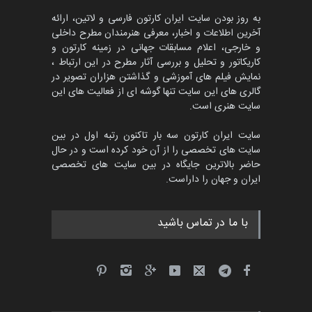
مهلت
2 ماه دیگر
به روز بودن سایت ایران کارتون فارسی و لاتین، ارائه
آخرین اطلاعات و اخبار، معرفی هنرمندان مطرح داخلی
و خارجی، اعلام مسابقات جهانی در زمینه کارتون و
کاریکاتور و تحلیل و بررسی آثار مطرح در این ارتباط ،
پنجمین مسابقۀ بین‌المللی
کارتون CARTUNION ، …
نمایش فیلم های آموزشی و گذاشتن هزاران تصویر در
گالری های این سایت تنها گوشه ای از فعالیت های این
مهلت
3 ماه دیگر
سایت هنری است.
سایت ایران کارتون سه بار تاکنون رتبه اول در بین
سایت های تخصصی را از آن خود کرده است و در حال
مسابقۀ بین‌المللی کارتون و
حاضر بالاترین جایگاه در بین سایت های تخصصی
کاریکاتور «البغلی…
ایران و جهان را داراست.
مهلت
3 ماه دیگر
با ما در تماس باشید
جشنواره بین‌المللی کارتون
مدارس پرتغال، ۲۰۲۷
مهلت
4 ماه دیگر