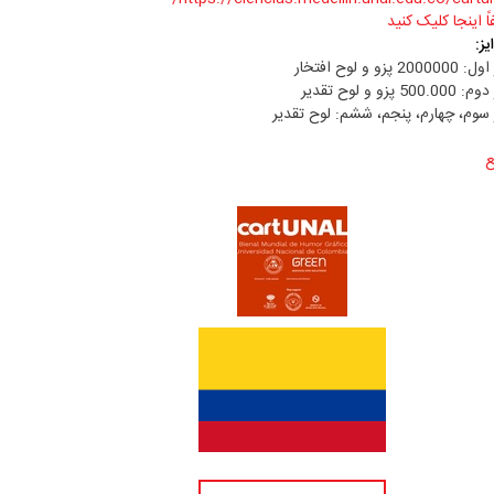
اً اینجا کلیک کنید
یز:
20000 پزو و لوح افتخار
500.0 پزو و لوح تقدیر
 سوم، چهارم، پنجم، ششم: لوح تقدیر
ع