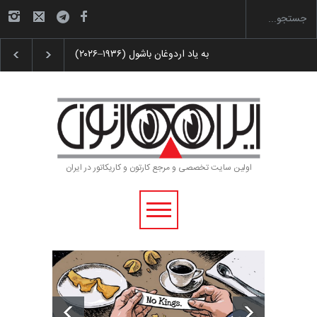
لیست شرکت کنندگان یازدهمین جشنواره بین‌المل…
به یاد اردوغان باشول (۱۹۳۶–۲۰۲۶)
اولین سایت تخصصی و مرجع کارتون و کاریکاتور در ایران