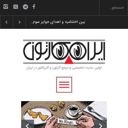
 پوستر «ایران سربلند»…
به یاد اردوغان باشول (۱۹۳۶–۲۰۲۶)
اولین سایت تخصصی و مرجع کارتون و کاریکاتور در ایران