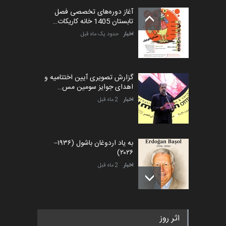
آغاز دوره‌های تخصصی فصل
تابستان 1405 خانه کاریکات…
اخبار
حدود یک ماه قبل
گزارش تصویری آیین اختتامیه و
اهدای جوایز سومین مس…
اخبار
2 ماه قبل
به یاد اردوغان باشول (۱۹۳۶–
۲۰۲۶)
اخبار
2 ماه قبل
رویداد کارگاهی کارتون و پوستر
اثر روز
«ایران سربلند» به ا…