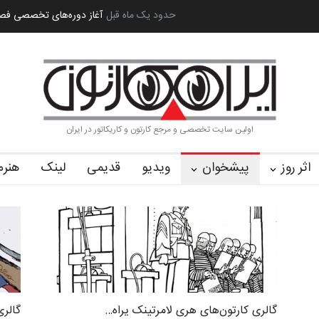
ه بین‌المل…
به یاد اردوغان باشول (۱۹۳۶–۲۰۲۶)
2 ماه قبل
گزارش تصویری آیین اختتا
اولین سایت تخصصی و مرجع کارتون و کاریکاتور در ایران
اثر روز
پیشخوان
ویدیو
قدیمی
لینک
هنرم
گالری کارتون‌های هری لامرتینک یراه…
گالری