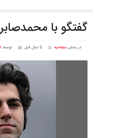
گفتگو با محمدصاب
در بخش
مصاحبه
6 سال قبل
توسط
ا