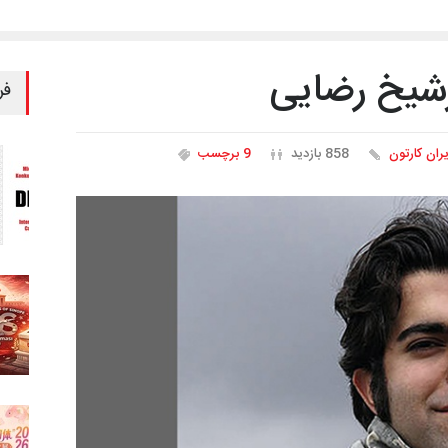
رشیخ رضایی
فر
یران کارتون
858 بازدید
9 برچسب