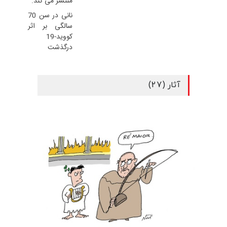
منتشر می کند.
نانی در سن 70
سالگی بر اثر
کووید-19
درگذشت
آثار (27)