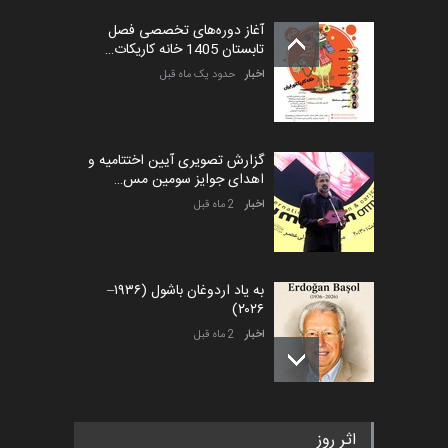
آغاز دوره‌های تخصصی فصل
تابستان 1405 خانه کاریکات…
اخبار
حدود یک ماه قبل
گزارش تصویری آیین اختتامیه و
اهدای جوایز سومین مس…
اخبار
2 ماه قبل
به یاد اردوغان باشول (۱۹۳۶–
۲۰۲۶)
اخبار
2 ماه قبل
رویداد کارگاهی کارتون و پوستر
اثر روز
«ایران سربلند» به ا…