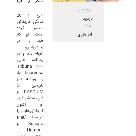
1
2
5
3
نانی از 20
بازدید
سالگی کاریکاتور
2
7
منتشر کرده
اثر هنری
است. او کار
خود را در
ریودوژانیرو
انجام داد و در
روزنامه هایی
مانند Tribuna
da Imprensa
و روزنامه طنز
تاریخی O
PASQUIM و
غیره منتشر کرد.
او اکنون
کاریکاتورهایی را
در مجله Piauí،
Supapo و
+Humor