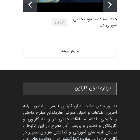
مسابقه بین‌المللی کارتون آیدین
دوغان، ترکیه،…
بهترین آثار کارتون جهان بخش -
مهلت
توضیحات استاد مسعود نجابتی
2 ماه دیگر
453
2,717
عضو شورای ه…
گالری
حدود یک ماه قبل
ویدیو
مسابقۀ بین‌المللی کارتون و
کاریکاتور «البغلی…
نمایش بیشتر
بهترین آثار کارتون جهان بخش -
مهلت
3 ماه دیگر
452
گالری
حدود یک ماه قبل
پنجمین مسابقۀ بین‌المللی
درباره ایران کارتون
کارتون CARTUNION ، …
مهلت
3 ماه دیگر
به روز بودن سایت ایران کارتون فارسی و لاتین، ارائه
آخرین اطلاعات و اخبار، معرفی هنرمندان مطرح داخلی
و خارجی، اعلام مسابقات جهانی در زمینه کارتون و
کاریکاتور و تحلیل و بررسی آثار مطرح در این ارتباط ،
جشنواره بین‌المللی کارتون
مدارس پرتغال، ۲۰۲۷
نمایش فیلم های آموزشی و گذاشتن هزاران تصویر در
گالری های این سایت تنها گوشه ای از فعالیت های این