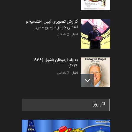
گزارش تصویری آیین اختتامیه و
اهدای جوایز سومین مس…
اخبار
2 ماه قبل
به یاد اردوغان باشول (۱۹۳۶–
۲۰۲۶)
اخبار
2 ماه قبل
رویداد کارگاهی کارتون و پوستر
اثر روز
«ایران سربلند» به ا…
اخبار
6 ماه قبل