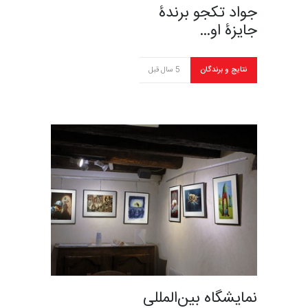
جواد تکجو برندۀ
جایزۀ او…
نتایج و برندگان
5 سال قبل
نمایشگاه بین‌المللی