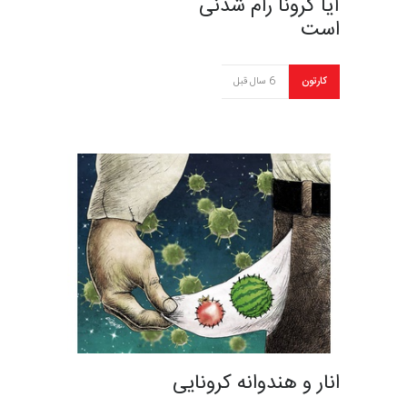
آیا کرونا رام شدنی
است
کارتون
6 سال قبل
انار و هندوانه کرونایی