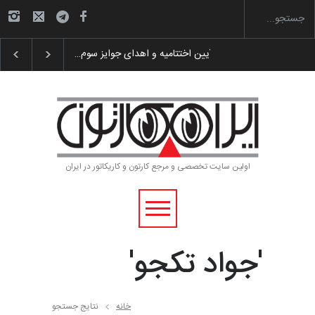
 پوستر «ایران سربلند»…
به یاد اردوغان باشول (۱۹۳۶–۲۰۲۶)
اولین سایت تخصصی و مرجع کارتون و کاریکاتور در ایران
'جواد تکجو'
خانه
نتایج جستجو