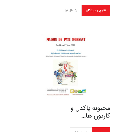
نتایج و برندگان
5 سال قبل
محبوبه پاکدل و
کارتون ها…