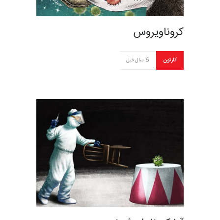
کروناویروس
کارتون
6 سال قبل