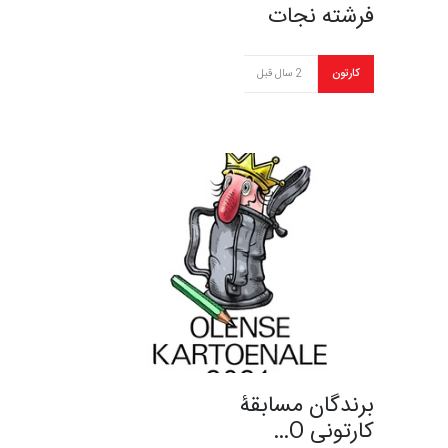
فرشته نجات
کارتون
2 سال قبل
برندگان مسابقۀ
کارتونی O…