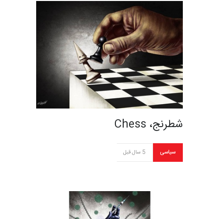
شطرنج، Chess
سیاسی
5 سال قبل