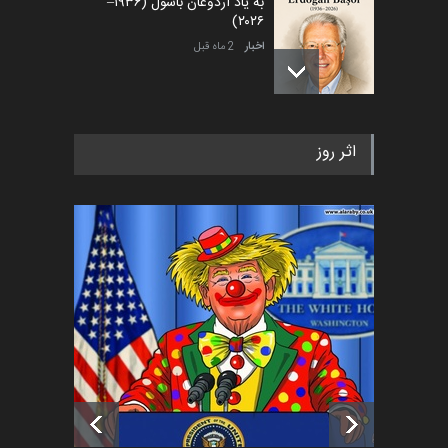
به یاد اردوغان باشول (۱۹۳۶–
۲۰۲۶)
اخبار
2 ماه قبل
رویداد کارگاهی کارتون و پوستر
اثر روز
«ایران سربلند» به ا…
اخبار
6 ماه قبل
فراخوان رویداد کارگاهی کارتون و
پوستر "ایران سربل…
اخبار
6 ماه قبل
تسلیت به همکار | سهراب خیری
اخبار
6 ماه قبل