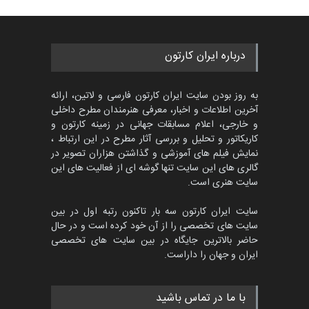
452
گالری
حدود یک ماه قبل
پنجمین مسابقۀ بین‌المللی
درباره ایران کارتون
کارتون CARTUNION ، …
مهلت
3 ماه دیگر
به روز بودن سایت ایران کارتون فارسی و لاتین، ارائه
آخرین اطلاعات و اخبار، معرفی هنرمندان مطرح داخلی
و خارجی، اعلام مسابقات جهانی در زمینه کارتون و
کاریکاتور و تحلیل و بررسی آثار مطرح در این ارتباط ،
جشنواره بین‌المللی کارتون
مدارس پرتغال، ۲۰۲۷
نمایش فیلم های آموزشی و گذاشتن هزاران تصویر در
گالری های این سایت تنها گوشه ای از فعالیت های این
مهلت
4 ماه دیگر
سایت هنری است.
سایت ایران کارتون سه بار تاکنون رتبه اول در بین
سایت های تخصصی را از آن خود کرده است و در حال
پنجمین مسابقۀ بین‌المللی
حاضر بالاترین جایگاه در بین سایت های تخصصی
کارتون طنز «کلاه‌ای…
ایران و جهان را داراست.
مهلت
5 ماه دیگر
با ما در تماس باشید