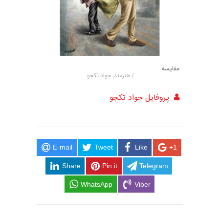
مقایسه
/ هنرمند: جواد تکجو
پروفایل جواد تکجو
E-mail
Tweet
Like
+1
Share
Pin it
Telegram
WhatsApp
Viber