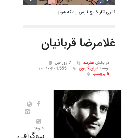
گالری آثار خلیج فارس و تنگه هرمز
غلامرضا قربانیان
در بخش
هنرمند
7 روز قبل
توسط
ایران کارتون
1,555 بازدید
6 برچسب
هنرمند
بیوگرافی