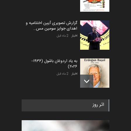
گزارش تصویری آیین اختتامیه و
اهدای جوایز سومین مس…
اخبار
2 ماه قبل
به یاد اردوغان باشول (۱۹۳۶–
۲۰۲۶)
اخبار
2 ماه قبل
رویداد کارگاهی کارتون و پوستر
اثر روز
«ایران سربلند» به ا…
اخبار
6 ماه قبل