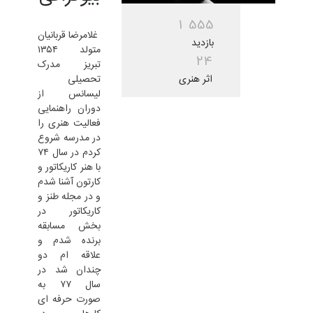
1
5
5
5
غلامرضا قربانیان
بازدید
متولد ۱۳۵۴
2
4
تبریز مدرک
اثر هنری
تحصیلی
لیسانس از
دوران راهنمایی
فعالیت هنری را
در مدرسه شروع
کردم در سال ۷۴
با هنر کاریکاتور و
کارتون آشنا شدم
و در مجله طنز و
کاریکاتور در
بخش مسابقه
برنده شدم و
علاقه ام دو
چندان شد در
سال ۷۷ به
صورت حرفه ای