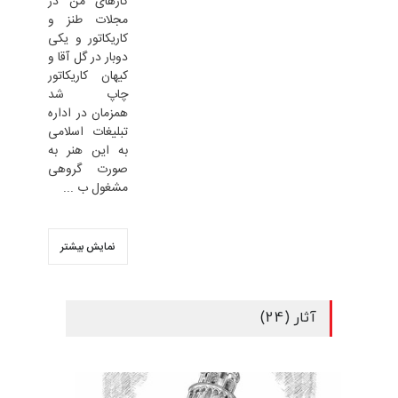
کارهای من در
مجلات طنز و
کاریکاتور و یکی
دوبار در گل آقا و
کیهان کاریکاتور
چاپ شد
همزمان در اداره
تبلیغات اسلامی
به این هنر به
صورت گروهی
مشغول ب ...
نمایش بیشتر
آثار (24)