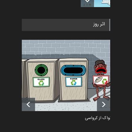
فراخوان رویداد کارگاهی کارتون و
اثر روز
پوستر "ایران سربل…
اخبار
6 ماه قبل
تسلیت به همکار | سهراب خیری
اخبار
6 ماه قبل
آغاز دوره‌های تخصصی فصل
تابستان 1405 خانه کاریکات…
اخبار
حدود یک ماه قبل
دمیر نواک از کرواسی
کارتون