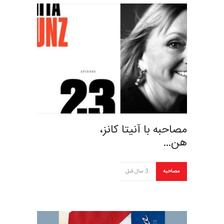
مصاحبه با آنیتا کانز،
هن…
مصاحبه
3 سال قبل