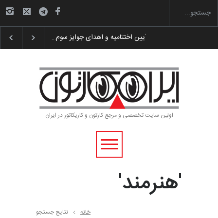
 پوستر «ایران سربلند»…
به یاد اردوغان باشول (۱۹۳۶–۲۰۲۶)
اولین سایت تخصصی و مرجع کارتون و کاریکاتور در ایران
'هنرمند'
خانه
نتایج جستجو