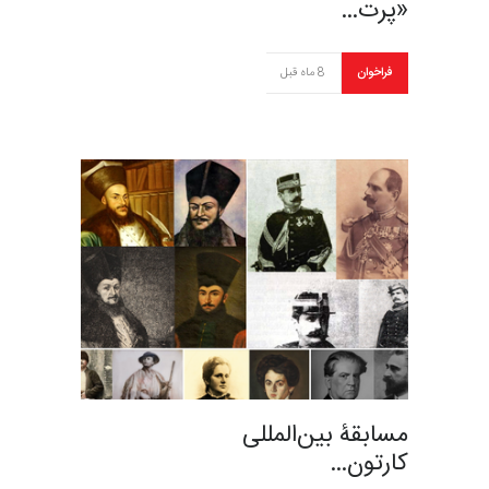
«پرت…
فراخوان
8 ماه قبل
مسابقۀ بین‌المللی
کارتون…