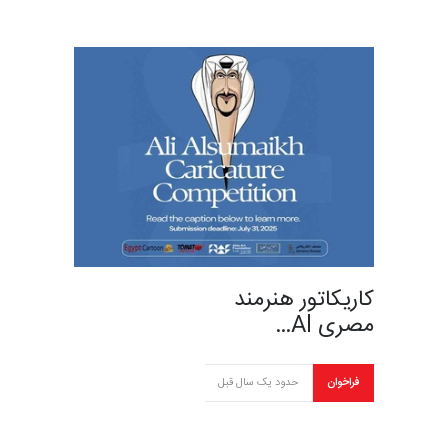
کاریکاتور هنرمند
مصری Al…
فراخوان
حدود یک سال قبل