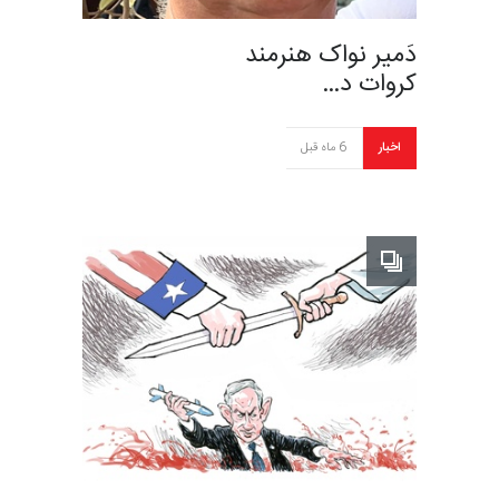
دَمیر نواک هنرمند
کروات د…
اخبار
6 ماه قبل