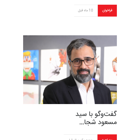
فراخوان
10 ماه قبل
گفت‌وگو با سید
مسعود شجا…