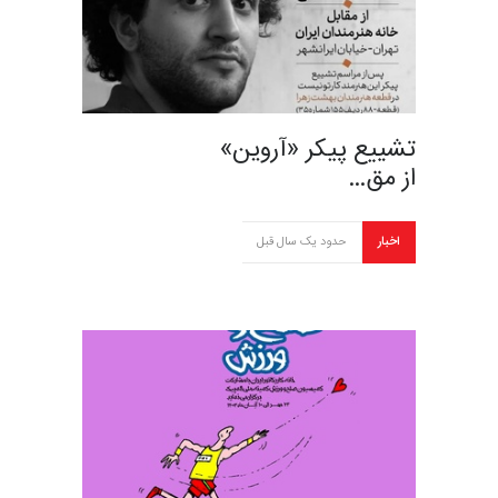
تشییع پیکر «آروین»
از مق…
اخبار
حدود یک سال قبل