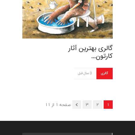
گالری بهترین آثار
کارتون…
گالری
3 سال قبل
1
2
3
صفحه 1 از 11