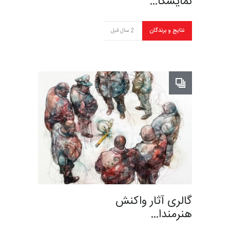
نمایشگا…
نتایج و برندگان
2 سال قبل
گالری آثار واکنش
هنرمندا…