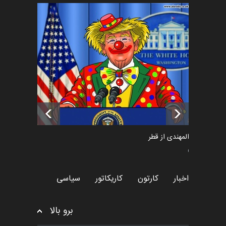
فراخوان رویداد کارگاهی کارتون و
پوستر "ایران سربل…
اخبار
6 ماه قبل
تسلیت به همکار | سهراب خیری
اخبار
6 ماه قبل
سعد المهندی از قطر
سیاسی
اخبار
کارتون
کاریکاتور
سیاسی
برو بالا