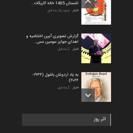
تابستان 1405 خانه کاریکات…
اخبار
حدود یک ماه قبل
گزارش تصویری آیین اختتامیه و
اهدای جوایز سومین مس…
اخبار
2 ماه قبل
به یاد اردوغان باشول (۱۹۳۶–
۲۰۲۶)
اخبار
2 ماه قبل
رویداد کارگاهی کارتون و پوستر
اثر روز
«ایران سربلند» به ا…
اخبار
5 ماه قبل