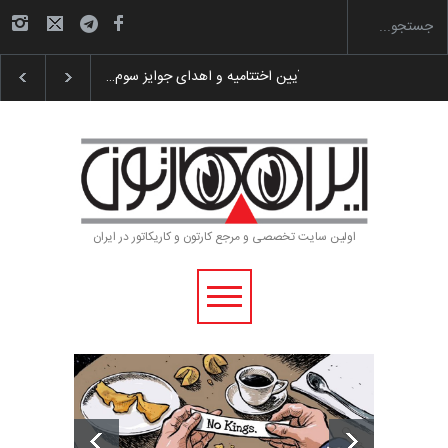
ر «ایران سربلند»…
به یاد اردوغان باشول (۱۹۳۶–۲۰۲۶)
گزارش تصویری آیین ا
اولین سایت تخصصی و مرجع کارتون و کاریکاتور در ایران