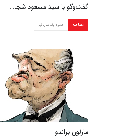
گفت‌وگو با سید مسعود شجا…
مصاحبه
حدود یک سال قبل
مارلون براندو