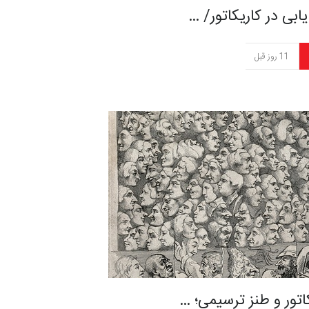
یابی در کاریکاتور/ …
11 روز قبل
اتور و طنز ترسیمی؛ …