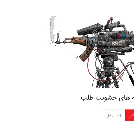
ه های خشونت طلب
تور
4 سال قبل