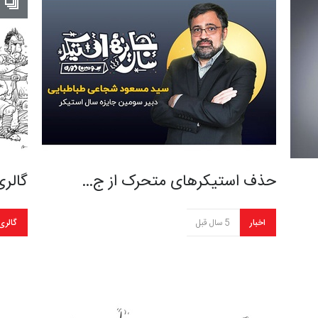
حذف استیکرهای متحرک از ج…
گالر
اخبار
5 سال قبل
گالری