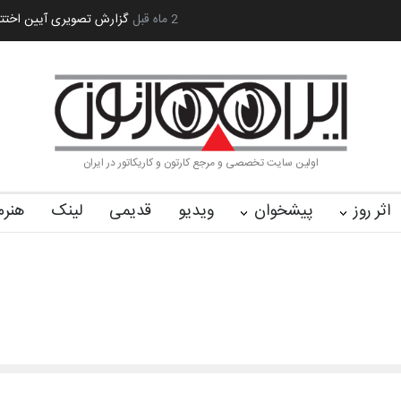
 کا…
2 ماه قبل
رویداد کارگاهی کارتون و پوستر «ایران سربلند»…
به یاد اردوغ
اولین سایت تخصصی و مرجع کارتون و کاریکاتور در ایران
اثر روز
پیشخوان
ویدیو
قدیمی
لینک
هنرم