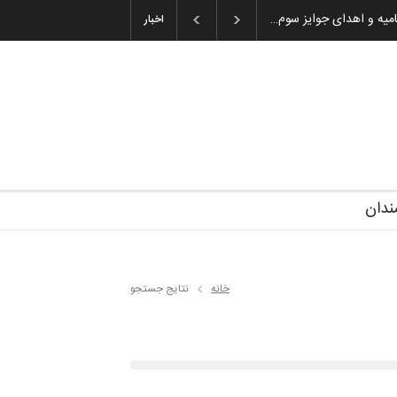
ان باشول (۱۹۳۶–۲۰۲۶)
گزارش تصویری آیین اختتامیه و اهدای جوایز سوم…
اخبار
ندان
خانه
نتایج جستجو