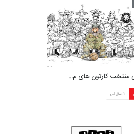
ی منتخب کارتون های م…
5 سال قبل