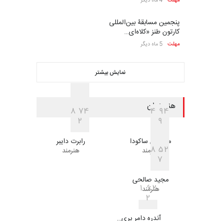
مهلت
4 ماه دیگر
پنجمین مسابقۀ بین‌المللی
کارتون طنز «کلاه‌ای…
مهلت
5 ماه دیگر
نمایش بیشتر
هنرمندان
8
7
4
4
9
4
2
9
مارکوس ساکودا
رابرت دایبر
8
5
2
هنرمند
هنرمند
7
مجيد صالحی
1
6
2
هنرمند
2
آندره دامر پری…