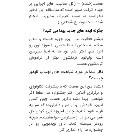
هست(خنده) – (کل فعالیت های اجرایی بر
عهده شرکت س‍پهر است که متاسفانه این تاخیر
ناخواسته به سبب تغییرات مدیریتی انجام
شده است-توضیح شجاعی )
چگونه ایده های جدید پیدا می کنید؟
بیشتر فعالیت من روی چهره هست و سعی
میکنم به محض ارتباط حسی با سوژه اون رو
اتود کنم. اکثرا هم اتود ها به اجرا نمیرسن
البته ولیاتود کردنشون بهتر از فراموش
کردنشون هست
نظر شما در مورد شباهت های اجتناب ناپذیر
چیست؟
اعتقاد من این هست که با پیشرفت تکنولوژی
و برگزاری آنلاین اکثر جشنواره ها، قطعا اگر
شباهتی پیدا بشه ناگزیر هست چون کسی
آبروی خودش رو از سر راه نیاورده که سر یه
فریم نابود کنه.همچنین امروزه کپی کردن دل
شیر می خواد. از مسئولین خواهشمندم هرچه
زودتر سیستم کمک داور ویدیویی رو در
جشنواره ها راه اندازی کنن