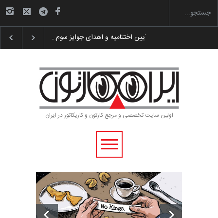
 پوستر «ایران سربلند»…
به یاد اردوغان باشول (۱۹۳۶–۲۰۲۶)
اولین سایت تخصصی و مرجع کارتون و کاریکاتور در ایران