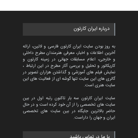
457
گالری
4 روز قبل
جشنواره بین‌المللی کارتون
درباره ایران کارتون
مدارس پرتغال، ۲۰۲۷
مهلت
4 ماه دیگر
به روز بودن سایت ایران کارتون فارسی و لاتین، ارائه
آخرین اطلاعات و اخبار، معرفی هنرمندان مطرح داخلی
و خارجی، اعلام مسابقات جهانی در زمینه کارتون و
کاریکاتور و تحلیل و بررسی آثار مطرح در این ارتباط ،
پنجمین مسابقۀ بین‌المللی
کارتون طنز «کلاه‌ای…
نمایش فیلم های آموزشی و گذاشتن هزاران تصویر در
گالری های این سایت تنها گوشه ای از فعالیت های این
مهلت
5 ماه دیگر
سایت هنری است.
سایت ایران کارتون سه بار تاکنون رتبه اول در بین
سایت های تخصصی را از آن خود کرده است و در حال
بیست و هشتمین مسابقه
حاضر بالاترین جایگاه در بین سایت های تخصصی
بین‌المللی آزاد طراحی ط…
ایران و جهان را داراست.
مهلت
8 روز دیگر
با ما در تماس باشید