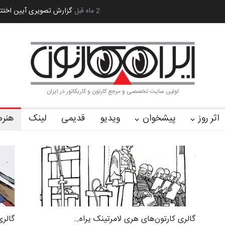
 کا…
2 ماه قبل
رویداد کارگاهی کارتون و پوستر «ایران سربلند»…
به یاد اردوغ
اولین سایت تخصصی و مرجع کارتون و کاریکاتور در ایران
اثر روز
پیشخوان
ویدیو
قدیمی
لینک
هنرم
گالری کارتون‌های هری لامرتینک یراه…
گالری