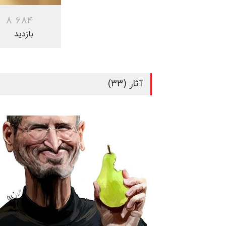
8
6
8
4
بازدید
آثار (33)