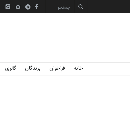
صویری آیین اختتامیه و اهدای جوایز سوم…
آغاز دوره‌های تخصصی فصل تابستان 1405 خانه
خانه
فراخوان
برندگان
گالری