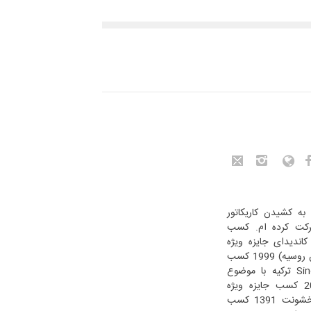
ی از سال 1374 شروع به کشیدن کاریکاتور
رکت کرده ام. کسب
دیس دوسالانه پنجم تهران 2001 کاندیدای جایزه ویژه
مسابقه بین المللی (نفت، خون، تمدن روسیه) 1999 کسب
جایزه ویژه جشنواره بین المللی Sinop ترکیه با موضوع
جوانی، صلح، ورزش 2013 / 2012 کسب جایزه ویژه
جشنواره کاریکاتور ساری با موضوع خشونت 1391 کسب