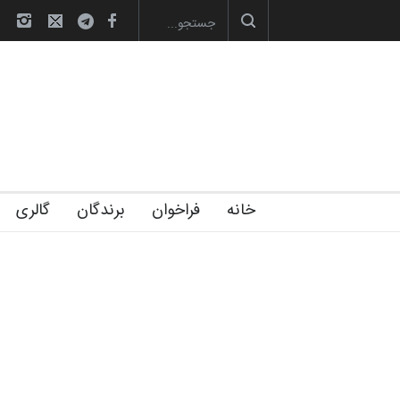
صویری آیین اختتامیه و اهدای جوایز سوم…
آغاز دوره‌های تخصصی فصل تابستان 1405 خانه
خانه
فراخوان
برندگان
گالری