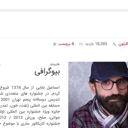
کارتون
18,385 بازدید
4 برچسب
هنرمند
بیوگرافی
اسماعیل بابای
کردم، در جشنواره های متعددی ش
تن