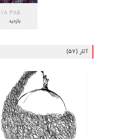
1
8
3
8
5
بازدید
آثار (57)