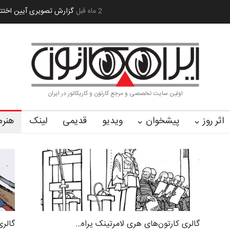
 کا…
2 ماه قبل
رویداد کارگاهی کارتون و پوستر «ایران سربلند»…
به یاد اردوغ
اولین سایت تخصصی و مرجع کارتون و کاریکاتور در ایران
اثر روز
پیشخوان
ویدیو
قدیمی
لینک
هنرم
گالری کارتون‌های هری لامرتینک یراه…
گالری