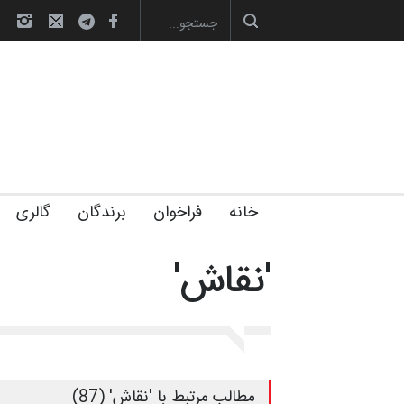
صویری آیین اختتامیه و اهدای جوایز سوم…
آغاز دوره‌های تخصصی فصل تابستان 1405 خانه
خانه
فراخوان
برندگان
گالری
'نقاش'
مطالب مرتبط با 'نقاش' (87)