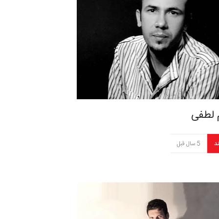
 لطفی
د
5 سال قبل