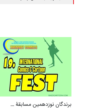
برندگان نوزدهمین مسابقۀ …