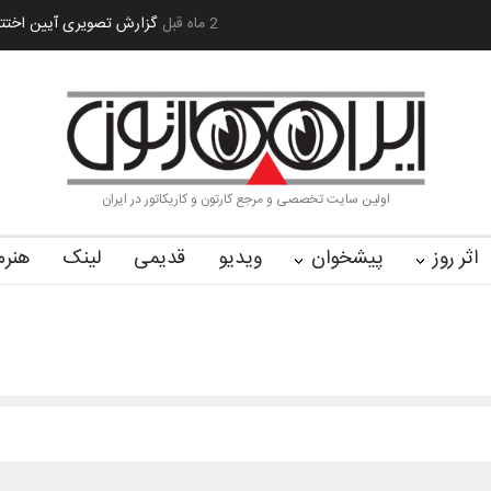
 کا…
2 ماه قبل
رویداد کارگاهی کارتون و پوستر «ایران سربلند»…
به یاد اردوغ
اولین سایت تخصصی و مرجع کارتون و کاریکاتور در ایران
اثر روز
پیشخوان
ویدیو
قدیمی
لینک
هنرم