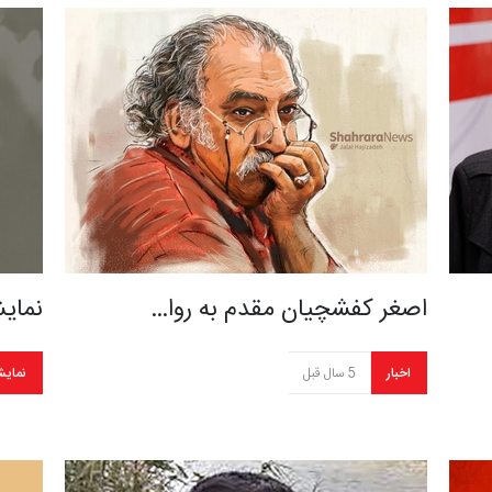
اصغر کفشچیان مقدم به روا…
نمایش
اخبار
5 سال قبل
نمایش