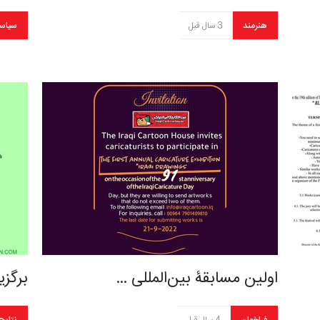
هنرمند
3 سال قبل
سیاس
اولین مسابقۀ بین‌المللی …
برگز