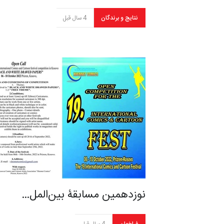
نتایج و برندگان
4 سال قبل
نوزدهمین مسابقۀ بین‌المل…