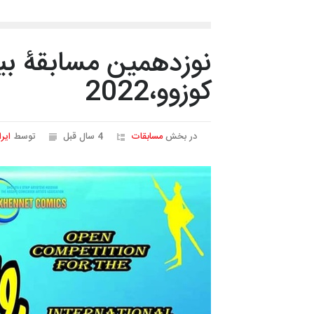
نوزدهمین مسابقۀ بین
کوزوو،2022
در بخش
مسابقات
4 سال قبل
توسط
ایر