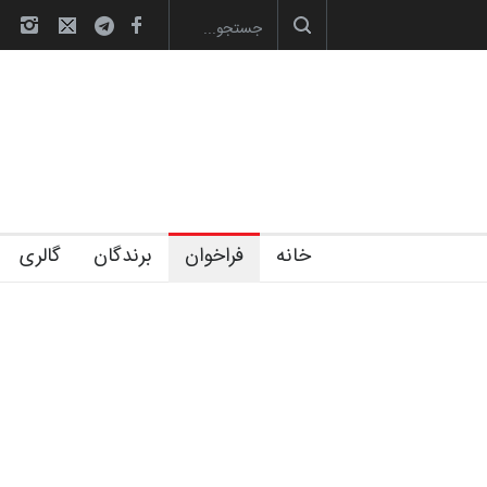
های تخصصی فصل تابستان 1405 خانه کا…
رویداد کارگاهی کارتون و پوستر «ا
خانه
فراخوان
برندگان
گالری