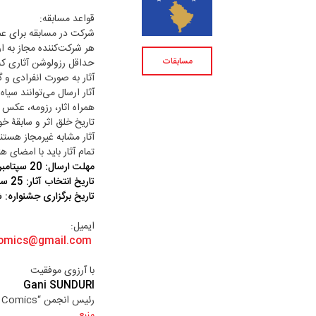
قواعد مسابقه:
شرکت در مسابقه برای عمو
هر شرکت‌کننده مجاز به ارسال حد
مسابقات
حداقل رزولوشن آثاری که از 
آثار به صورت انفرادی و
آثار ارسال می‌توانند سیا
همراه اثار، رزومه، عکس و
تاریخ خلق اثر و سابقۀ خو
آثار مشابه غیرمجاز هست
تمام آثار باید با امضای ه
مهلت ارسال: 20 سپتامبر (29 شهریور)
تاریخ انتخاب آثار: 25 سپتامبر
تاریخ برگزاری جشنواره: ششم تا د
ایمیل:
omics@gmail.com
با آرزوی موفقیت
Gani SUNDURI
رئیس انجمن “Xhennet Comics” (خانۀ کارتون و کمیک کوزوو)
منبع