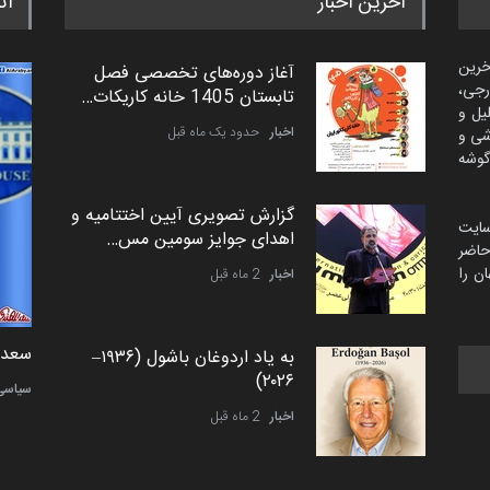
آخرین اخبار
اث
خرین
آغاز دوره‌های تخصصی فصل
رجی،
تابستان 1405 خانه کاریکات…
لیل و
اخبار
حدود یک ماه قبل
شی و
گوشه
گزارش تصویری آیین اختتامیه و
سایت
اهدای جوایز سومین مس…
اضر
ن را
اخبار
2 ماه قبل
دمیر نواک از کرواسی
سعد ا
به یاد اردوغان باشول (۱۹۳۶–
۲۰۲۶)
کارتون
سیاسی
اخبار
2 ماه قبل