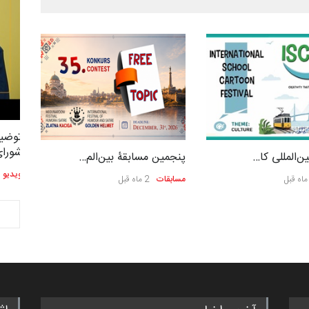
توضیحات استاد دوست محمدی عضو
توضیح
2,604
3
شورای هنری…
شورای
ن‌المللی کا…
پنجمین مسابقۀ بین‌الم…
ویدیو
ویدیو
مسابقات
2 ماه قبل