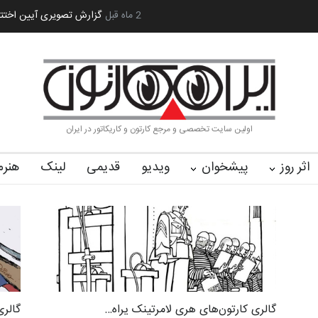
یران سربلند»…
به یاد اردوغان باشول (۱۹۳۶–۲۰۲۶)
2 ماه قبل
گزارش تصویری آیین اختتا
اولین سایت تخصصی و مرجع کارتون و کاریکاتور در ایران
اثر روز
پیشخوان
ویدیو
قدیمی
لینک
هنرم
گالری کارتون‌های هری لامرتینک یراه…
گالری