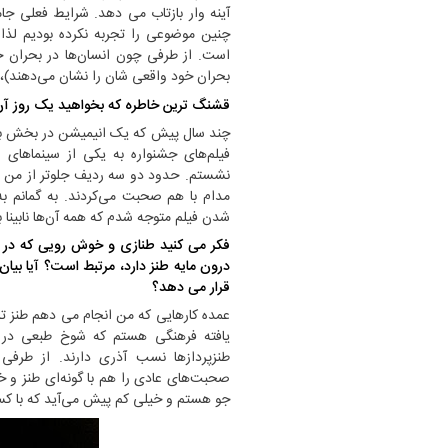
آینه وار بازتاب می دهد. شرایط فعلی جا
چنین موضوعی را تجربه نکرده بودیم لذ
است. از طرفی چون انسان‌ها در بحران خو
بحران خود واقعی شان را نشان می‌دهند)، 
قشنگ ترین خاطره که بخواهید یک روز آن
چند سال پیش که یک انیمیشن در بخش بین 
فیلم‌های جشنواره به یکی از سینما‌های 
نشستم. حدود دو سه ردیف جلوتر از من 
مدام با هم صحبت می‌کردند. به گمانم به
شدن فیلم متوجه شدم که همه آن‌ها نابینا ب
فکر می کنید طنازی و خوش رویی که در ر
درون مایه طنز دارد، مرتبط است؟ آیا بیا
قرار می دهد؟
عمده کار‌هایی که من انجام می دهم طنز 
یافته فرهنگی هستم که شوخ طبعی در آ
طنزپرداز‌ها نسب آذری دارند. از ط
صحبت‌های عادی را هم با گونه‌ای طنز و خ
جو هستم و خیلی کم پیش می‌آید که با کس