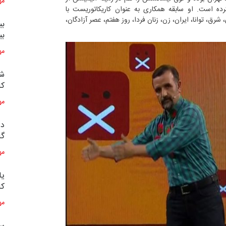
مه
رده‌ است. او سابقه همکاری به عنوان کاریکاتوریست با
رق، توانا، ایران، زن، زنان فردا، روز هفتم، عصر آزادگان،
بی
بی
مه
شش
کا
مه
ده
گا
مه
یا
کا
مه