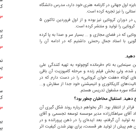
سو
تی که ۲۷ جایزه بین‌المللی از جمله ۶ جایزه اول جهانی در کارنامه هنری خود دارد، مدرس دانشگاه
کا
ستانی را نیز تجربه کرده‌ است.
مه
این کارتونیست نام آشنا از هنرمندان فعال در دوران کرونایی نیز بوده و از اول فروردین تاکنون ۵
نایی را تولید و منتشر کرده است.
بی
نایی که در فضای مجازی و ... بسیار سر و صدا به پا کرده
کا
 با استاد جمال رحمتی داشتیم که در ادامه آن را
مه
دهید.
نم
ینمایی به نام «فرمانده کوچولو» به تهیه کنندگی علی
پر
شده، ولی بخش فیلم زنده و مرحله کامپوزیت آن باقی
ای کوتاه «هفت خوان کرونایی» را در دست دارم که در
مه
‌های کاریکاتوری و انیمیشنی خود جدا از سفارش و...
سی
کا
 دهید. استقبال مخاطبان چطور بود؟
فراتر از انتظار بود. اگر بخواهم درباره روند شکل گیری آن
مه
هاد آقای سیاهکارزاده مدیر موسسه توسعه تجسمی و آقای
تولید آن گرفتم، بعد ایده‌ای را در ذهن پرورانده و در
بی
 هم پیش از تولید هر قسمت، برای بهتر شدن کیفیت اثر
بی