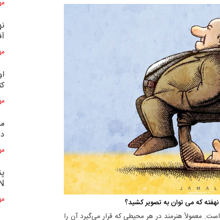
مه
نه
آف
مه
او
کت
مه
مس
دو
مه
پن
 …
مه
 نهفته که می توان به تصویر کشید؟
ست. معمولاً هنرمند در هر محیطی که قرار می‌گیرد آن را