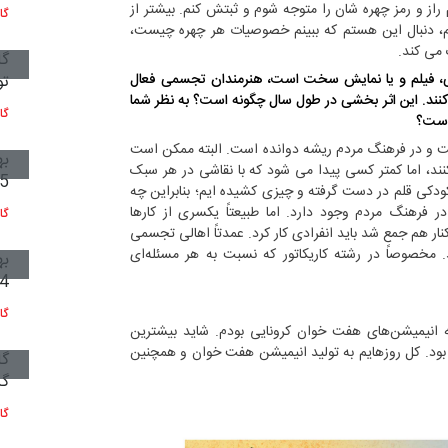
از و رمز چهره شان را متوجه شوم و ثبتش کنم. بیشتر از
گا
م، دنبال این هستم که ببینم خصوصیات هر چهره چیست،
 می کند.
گا
ی، فیلم و یا نمایش سخت است، هنرمندان تجسمی فعال
تو
کنند. این اثر بخشی در طول سال چگونه است؟ به نظر شما
گا
است؟
 و در فرهنگ مردم ریشه دوانده است. البته ممکن است
به
ند، اما کمتر کسی پیدا می شود که با نقاشی در هر سبک
5
 کودکی قلم در دست گرفته و چیزی کشیده ایم؛ بنابراین چه
فرهنگ مردم وجود دارد. اما طبیعتاً یکسری از کار‌ها
گا
ر هم جمع شد باید انفرادی کار کرد. عمدتاً اهالی تجسمی
 مخصوصاً در رشته کاریکاتور که نسبت به هر مسئله‌ای
به
4
گا
 انیمیشن‌های هفت خوان کرونایی بودم. شاید بیشترین
ر یک روز می‌خوابیدم ۵ ساعت بود. کل روزهایم به تولید انیمیشن هفت خوان و همچنین
گا
گر
گا