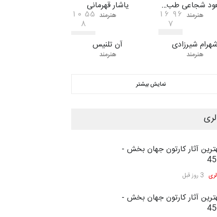
ود شجاعی طب…
یاشار قهرمانی
1
0
5
5
1
6
9
6
هنرمند
هنرمند
8
7
هرام شیرزادی
آن تلنیس
هنرمند
هنرمند
نمایش بیشتر
لری
ترین آثار کارتون جهان بخش -
45
لری
3 روز قبل
ترین آثار کارتون جهان بخش -
45