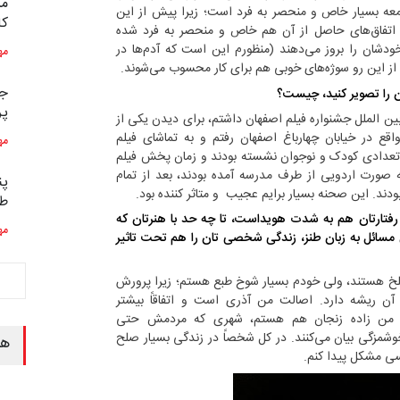
مس
معه بسیار خاص و منحصر به فرد است؛ زیرا پیش از این
کا
ا اتفاق‌های حاصل از آن هم خاص و منحصر به فرد شده
دشان را بروز می‌دهند (منظورم این است که آدم‌ها در
مه
از این رو سوژه‌های خوبی هم برای کار محسوب می‌شوند.
جش
 را تصویر کنید، چیست؟
پرت
الملل جشنواره فیلم اصفهان داشتم، برای دیدن یکی از
واقع در خیابان چهارباغ اصفهان رفتم و به تماشای فیلم
مه
تعدادی کودک و نوجوان نشسته بودند و زمان پخش فیلم
 صورت اردویی از طرف مدرسه آمده بودند، بعد از تمام
پن
ودند. این صحنه بسیار برایم عجیب و متاثر کننده بود.
طن
فتارتان هم به شدت هویداست، تا چه حد با هنرتان که
مه
ن مسائل به زبان طنز، زندگی شخصی تان را هم تحت تاثیر
تلخ هستند، ولی خودم بسیار شوخ طبع هستم؛ زیرا پرورش
ن ریشه دارد. اصالت من آذری است و اتفاقاً بیشتر
رفی من زاده زنجان هم هستم، شهری که مردمش حتی
وشمزگی بیان می‌کنند. در کل شخصاً در زندگی بسیار صلح
هن
ی مشکل پیدا کنم.