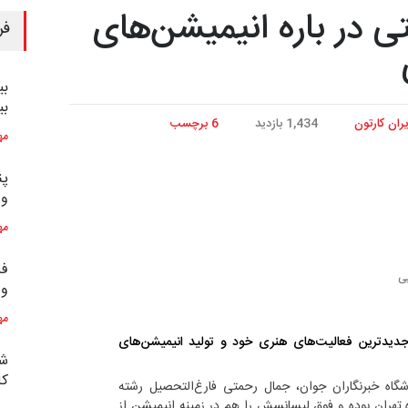
ی در باره انیمیشن‌های
فر
بی
بی
یران کارتون
1,434 بازدید
6 برچسب
مه
پن
و 
مه
فر
یی
و 
مه
دیدترین فعالیت‌های هنری خود و تولید انیمیشن‌های
شش
کاری
شگاه خبرنگاران جوان، جمال رحمتی فارغ‌التحصیل رشته
ه تهران بوده و فوق لیسانسش را هم در زمینه انیمیشن از