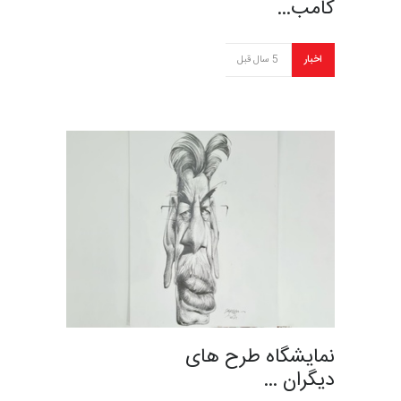
کامب…
اخبار
5 سال قبل
نمایشگاه طرح های
دیگران …