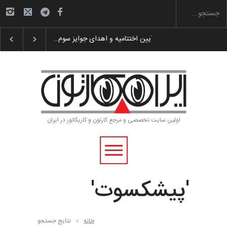
 پوستر «ایران سربلند»…
به یاد اردوغان باشول (۱۹۳۶–۲۰۲۶)
اولین سایت تخصصی و مرجع کارتون و کاریکاتور در ایران
'پیشکسوت'
خانه
نتایج جستجو