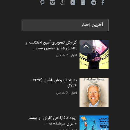
آخرین اخبار
گزارش تصویری آیین اختتامیه و
اهدای جوایز سومین مس…
اخبار
2 ماه قبل
به یاد اردوغان باشول (۱۹۳۶–
۲۰۲۶)
اخبار
2 ماه قبل
رویداد کارگاهی کارتون و پوستر
«ایران سربلند» به ا…