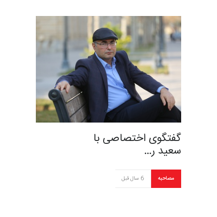
گفتگوی اختصاصی با
سعید ر…
مصاحبه
6 سال قبل