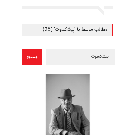
مطالب مرتبط با 'پیشکسوت' (25)