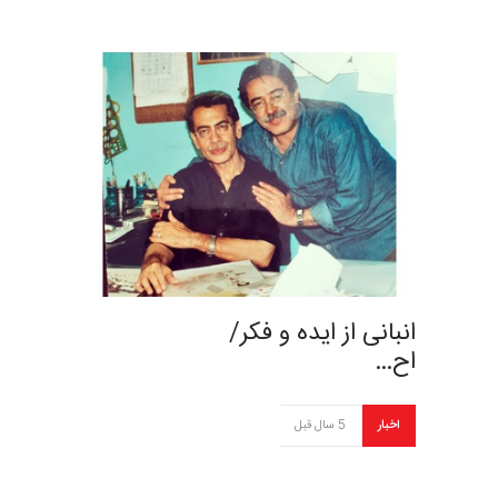
انبانی از ایده و فکر/
اح…
اخبار
5 سال قبل