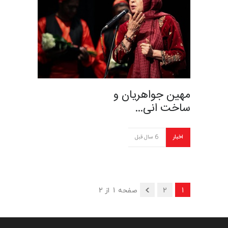
مهین جواهریان و
ساخت انی…
اخبار
6 سال قبل
1
2
صفحه 1 از 2