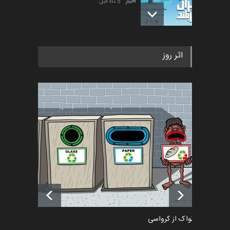
اخبار
5 ماه قبل
فراخوان رویداد کارگاهی کارتون و
اثر روز
پوستر "ایران سربل…
اخبار
6 ماه قبل
تسلیت به همکار | سهراب خیری
اخبار
6 ماه قبل
آغاز دوره‌های تخصصی فصل
تابستان 1405 خانه کاریکات…
اخبار
حدود یک ماه قبل
دمیر نواک از کرواسی