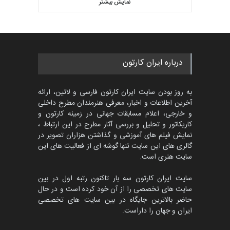
کارتون CARTUNION ، …
نمایش بیشتر
بهترین آثار کارتون جهان بخش -
مهلت
3 ماه دیگر
457
گالری
4 روز قبل
جشنواره بین‌المللی کارتون
درباره ایران کارتون
مدارس پرتغال، ۲۰۲۷
مهلت
4 ماه دیگر
به روز بودن سایت ایران کارتون فارسی و لاتین، ارائه
آخرین اطلاعات و اخبار، معرفی هنرمندان مطرح داخلی
و خارجی، اعلام مسابقات جهانی در زمینه کارتون و
کاریکاتور و تحلیل و بررسی آثار مطرح در این ارتباط ،
پنجمین مسابقۀ بین‌المللی
کارتون طنز «کلاه‌ای…
نمایش فیلم های آموزشی و گذاشتن هزاران تصویر در
گالری های این سایت تنها گوشه ای از فعالیت های این
مهلت
5 ماه دیگر
سایت هنری است.
سایت ایران کارتون سه بار تاکنون رتبه اول در بین
سایت های تخصصی را از آن خود کرده است و در حال
بیست و هشتمین مسابقه
حاضر بالاترین جایگاه در بین سایت های تخصصی
بین‌المللی آزاد طراحی ط…
ایران و جهان را داراست.
مهلت
8 روز دیگر