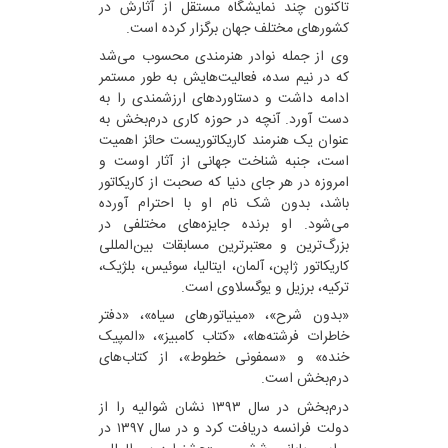
تاکنون چند نمایشگاه مستقل از آثارش در
کشورهای مختلف جهان برگزار کرده است.
وی از جمله نوادر هنرمندی محسوب می‌شد
که در نیم سده، فعالیت‌هایش به طور مستمر
ادامه داشت و دستاوردهای ارزشمندی را به
دست آورد. آنچه در حوزه کاری درم‌بخش به
عنوان یک هنرمند کاریکاتوریست حائز اهمیت
است، جنبه شناخت جهانی از آثار اوست و
امروزه در هر جای دنیا که صحبت از کاریکاتور
باشد، بدون شک نام او با احترام آورده
می‌شود. او برنده جایزه‌های مختلفی در
بزرگ‌ترین و معتبرترین مسابقات بین‌المللی
کاریکاتور ژاپن، آلمان، ایتالیا، سوئیس، بلژیک،
ترکیه، برزیل و یوگسلاوی است.
«بدون شرح»، «مینیاتورهای سیاه»، «دفتر
خاطرات فرشته‌ها»، «کتاب کامبیز»، «المپیک
خنده» و «سمفونی خطوط»، از کتاب‌های
درم‌بخش است.
درم‌بخش در سال ۱۳۹۳ نشان شوالیه را از
دولت فرانسه دریافت کرد و در سال ۱۳۹۷ در