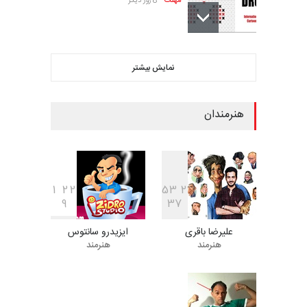
مهلت
8 روز دیگر
ششمین جشنواره بین‌المللی
نمایش بیشتر
کاریکاتور CIK Damad…
مهلت
8 روز دیگر
هنرمندان
ششمین جشنوارۀ بین‌المللی
کارتون «لبخند دریا»…
مهلت
23 روز دیگر
1
2
2
5
3
2
9
3
7
علیرضا باقری
ایزیدرو سانتوس
دهمین جشنوارۀ بین‌المللی
هنرمند
هنرمند
کارتون گالوی ، ایرل…
مهلت
24 روز دیگر