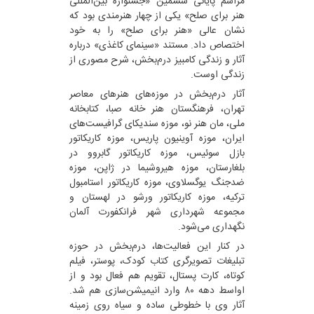
مراسم پایانی ششمین «جشنواره بین‌المللی
هنر برای صلح» یکی از چهار هنرمندی بود که
نشان عالی «هنر برای صلح» را به خود
اختصاص داد. مستند «سینمای کاغذی» درباره
آثار و زندگی کامبیز درم‌بخش، شرح مصوری از
زندگی اوست.
آثار درم‌بخش در موزه‌های هنرهای معاصر
تهران، فرهنگستان هنر خانه صبا، کتابخانه
ملی، مان هنر نو، موزه سندیکای گرافیست‌های
ایران، موزه آوینیون پاریس، موزه کاریکاتور
بازل سوئیس، موزه کاریکاتور گابروو در
بلغارستان، موزه هیروشیما در ژاپن، موزه
ضدجنگ یوگسلاوی، موزه کاریکاتور استامبول
ترکیه، موزه کاریکاتور ورشو در لهستان و
مجموعه شهرداری شهر فرانکفورت آلمان
نگهداری می‌شود.
در کنار این فعالیت‌ها، درم‌بخش در حوزه
تبلیغات تصویرگری کتاب کودک، پوستر، فیلم
کوتاه، کارت پستال، تقویم هم فعال بود و از
اواسط دهه ۸۰ وارد انیمیشن‌سازی هم شد.
آثار وی با خطوطی ساده و سیاه روی زمینه