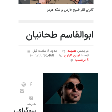
گالری آثار خلیج فارس و تنگه هرمز
ابوالقاسم طحانیان
در بخش
هنرمند
حدود 8 ساعت قبل
توسط
ایران کارتون
36,468 بازدید
5 برچسب
هنرمند
بیوگرافی