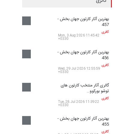
شیرین قلی پور
میگل مورالس ما…
هنرمند
هنرمند
0
بهرام ارجمند ن…
هنرمند
0
اسپیرو رادولوو…
هنرمند
نمایش بیشتر
گالری
بهترین آثار کارتون جهان بخش -
457
گالری
Mon, 3 Aug 2026 11:45:42