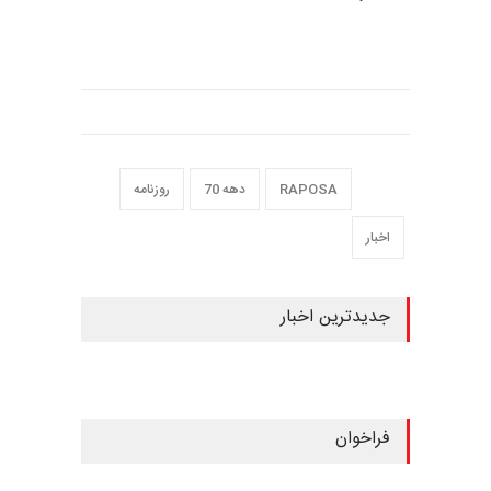
روزنامۀ "Raposa" را مشاهده می‌کنید.
بسیاری در دهۀ 70 از دیدن تصاویر این
روزنامه شگفت‌زده می‌شدند. بخش‌هایی از
تصاویر این روزنامه در نشریات داخل و خارج
از برزیل به چاپ رسیده‌اند.
بسیاری از اثار منتشر شده در این روزنامه
برندۀ جایزه شده‌اند و خود روزنامه نیز در سال
1978-1977 برندۀ جایزۀ the Clube de
Criacao de São Paulo و شایستۀ چاپ
در "Golden Notebook" شد.
RAPOSA
دهه 70
روزنامه
اخبار