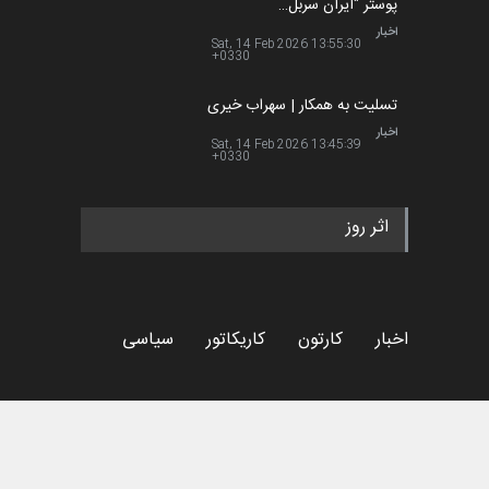
تابستان 1405 خانه کاریکات…
اخبار
Sat, 27 Jun 2026 09:50:10
+0330
گزارش تصویری آیین اختتامیه و
اهدای جوایز سومین مس…
اخبار
Sun, 21 Jun 2026 12:20:24
+0330
به یاد اردوغان باشول (۱۹۳۶–
۲۰۲۶)
اخبار
Wed, 17 Jun 2026 08:58:04
+0330
رویداد کارگاهی کارتون و پوستر
«ایران سربلند» به ا…
اخبار
Mon, 23 Feb 2026 14:02:24
+0330
فراخوان رویداد کارگاهی کارتون و