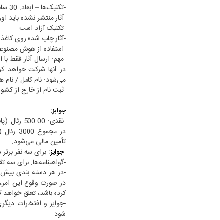
-تکنیک‌ها – ابعاد: 30 سانتی‌متر در 40 سانتی‌متر
-آثار منتشر نشده باید اور
-تکنیک آزاد است
-آثار چاپ شده روی کاغذ روکش‌دار/A3 نیز
-استفاده از هوش مصنوع
-مهم: ارسال آثار فقط با
در آنها شرکت خواهد کرد
می‌شود: نام کامل / نام هنرمند / آدرس /
-ثبت نام از خارج از کشور
جوايز:
-نقدی: .00
در مجموع
تأمین مالی می‌شود.
-
جوایز:
برای سه نفر برتر
-گواهینامه‌ها: برای سه ت
-در هر دسته بندی بیش 
در صورت وقوع این امر، ج
کرده باشد، تعلق خواهد 
-جوایز و افتخارات دیگری
شود