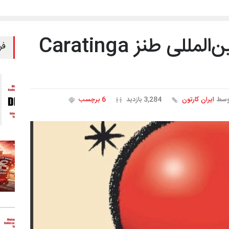
بیستمین جشنواره بین‌المللی طنز Caratinga
فر
وسط
ایران کارتون
3,284 بازدید
6 برچسب