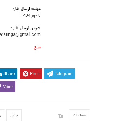
مهلت ارسال آثار:
8 مهر 1404
آدرس ارسال آثار :
aratinga@gmail.com
منبع
"مرز" و حریم شخصی
,420
ویدیو
Share
Pin it
Telegram
Viber
مسابقات
برزیل
A