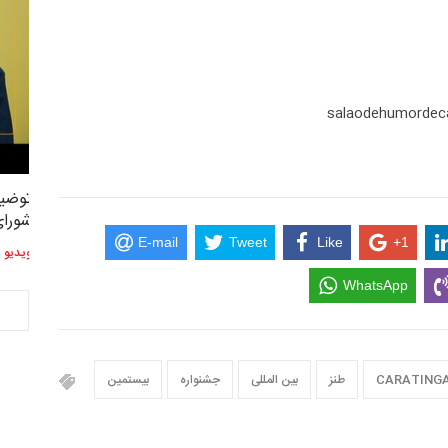
salaodehumordec
توضیحات استاد دوست محمدی عضو
توضیح
2,604
3
شورای هنری…
شورای
E-mail
Tweet
Like
+1
ویدیو
ویدیو
WhatsApp
CARATING
طنز
بین المللی
جشنواره
بیستمین