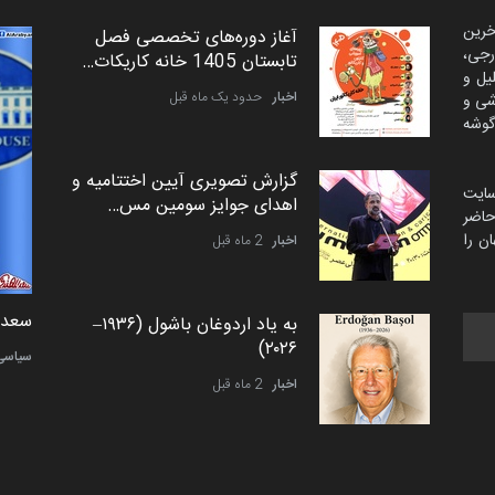
خرین
آغاز دوره‌های تخصصی فصل
رجی،
تابستان 1405 خانه کاریکات…
لیل و
اخبار
حدود یک ماه قبل
شی و
گوشه
گزارش تصویری آیین اختتامیه و
سایت
اهدای جوایز سومین مس…
اضر
ن را
اخبار
2 ماه قبل
دمیر نواک از کرواسی
سعد ا
به یاد اردوغان باشول (۱۹۳۶–
۲۰۲۶)
کارتون
سیاسی
اخبار
2 ماه قبل
رویداد کارگاهی کارتون و پوستر
«ایران سربلند» به ا…