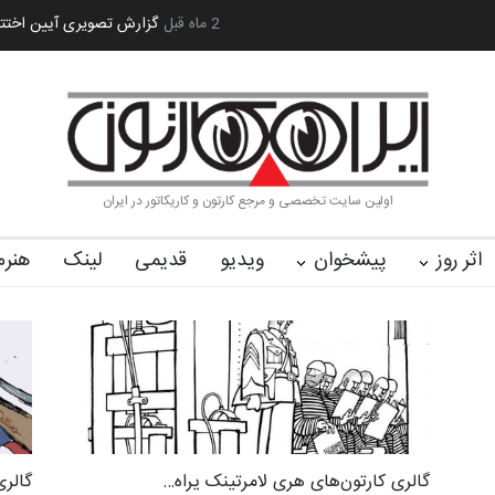
رویداد کارگاهی کارتون و پوستر «ایران سربلند»…
2 ماه قبل
به یاد اردوغان باشول (۱۹۳۶
اولین سایت تخصصی و مرجع کارتون و کاریکاتور در ایران
اثر روز
پیشخوان
ویدیو
قدیمی
لینک
هنرم
گالری کارتون‌های هری لامرتینک یراه…
گالری