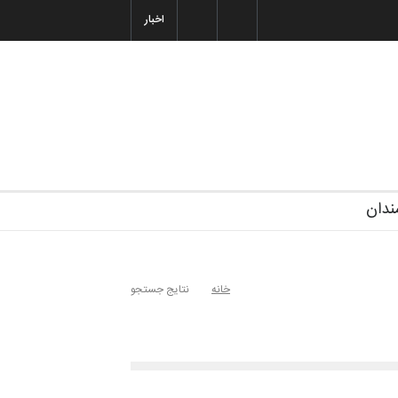
اخبار
غاز دوره‌های تخصصی فصل تابستان 1405 خانه کا…
شنبه ۶ تیر ۱۴۰۵
رویداد کارگاهی کارتون و پوستر «ایران سربلند»…
ندان
خانه
نتایج جستجو