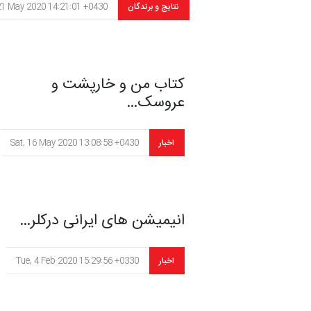
نتایج و برندگان
21 May 2020 14:21:01 +0430
کتاب من و خارپشت و
عروسک…
اخبار
Sat, 16 May 2020 13:08:58 +0430
انیمیشن های ایرانی درکلر…
اخبار
Tue, 4 Feb 2020 15:29:56 +0330