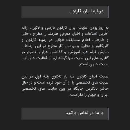
مسابقۀ بین‌المللی کارتون و
درباره ایران کارتون
کاریکاتور «البغلی…
مهلت
3 ماه دیگر
به روز بودن سایت ایران کارتون فارسی و لاتین، ارائه
آخرین اطلاعات و اخبار، معرفی هنرمندان مطرح داخلی
و خارجی، اعلام مسابقات جهانی در زمینه کارتون و
کاریکاتور و تحلیل و بررسی آثار مطرح در این ارتباط ،
جشنواره بین‌المللی کارتون
مدارس پرتغال، ۲۰۲۷
نمایش فیلم های آموزشی و گذاشتن هزاران تصویر در
گالری های این سایت تنها گوشه ای از فعالیت های این
مهلت
4 ماه دیگر
سایت هنری است.
سایت ایران کارتون سه بار تاکنون رتبه اول در بین
سایت های تخصصی را از آن خود کرده است و در حال
پنجمین مسابقۀ بین‌المللی
حاضر بالاترین جایگاه در بین سایت های تخصصی
کارتون طنز «کلاه‌ای…
ایران و جهان را داراست.
مهلت
5 ماه دیگر
با ما در تماس باشید