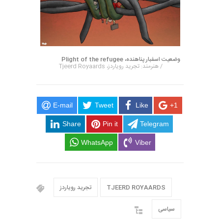
وضعیت اسفبار پناهنده، Plight of the refugee
/ هنرمند: تجرید رویاردز، Tjeerd Royaards
E-mail
Tweet
Like
+1
Share
Pin it
Telegram
WhatsApp
Viber
TJEERD ROYAARDS
تجرید رویاردز
سیاسی