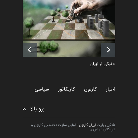
پوستر "ایران سربل…
اخبار
6 ماه قبل
لیست شرکت کنندگان یازدهمین
جشنواره بین‌المللی کا…
اخبار
حدود 22 ساعت قبل
طراوت نیکی از ایران
کارتون
اخبار
کارتون
کاریکاتور
سیاسی
برو بالا
© کپی رایت
ایران کارتون
- اولین سایت تخصصی کارتون و
کاریکاتور در ایران.