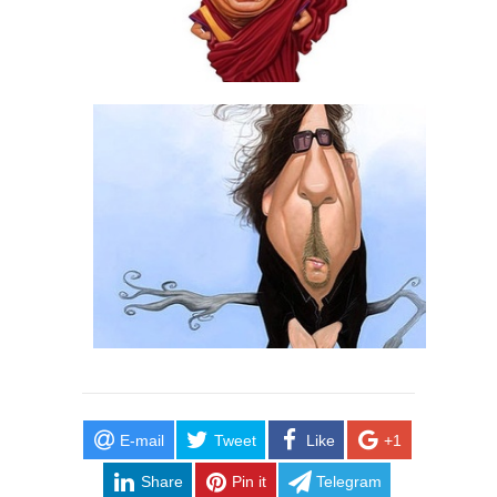
E-mail
Tweet
Like
+1
Share
Pin it
Telegram