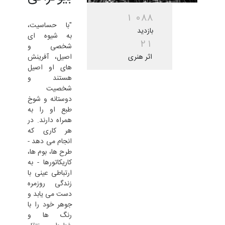
1
0
8
8
"با حساسیت،
بازدید
به شیوه ای
2
1
شخصی و
اثر هنری
اصیل، آفرینش
های او اصیل
هستند و
شخصیت
دوستانه و شوخ
طبع او را به
همراه دارند. در
هر کاری که
انجام می دهد -
طرح ها، بوم ها،
کاریکاتورها - به
ارتباطی عینی با
زندگی روزمره
دست می یابد و
جوهر خود را با
رنگ ها و