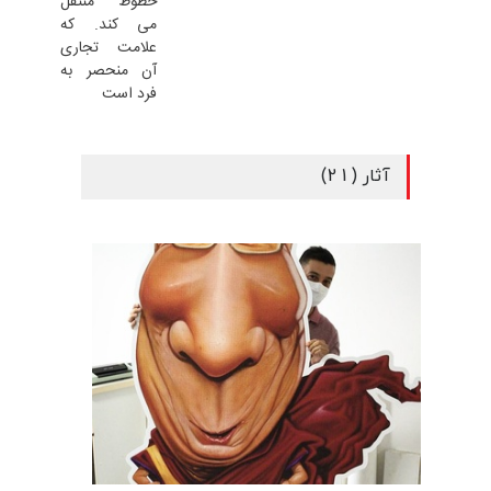
خطوط منتقل
می کند. که
علامت تجاری
آن منحصر به
فرد است
آثار (21)