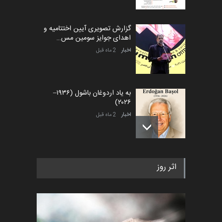
گزارش تصویری آیین اختتامیه و
اهدای جوایز سومین مس…
اخبار
2 ماه قبل
به یاد اردوغان باشول (۱۹۳۶–
۲۰۲۶)
اخبار
2 ماه قبل
رویداد کارگاهی کارتون و پوستر
اثر روز
«ایران سربلند» به ا…
اخبار
6 ماه قبل
فراخوان رویداد کارگاهی کارتون و